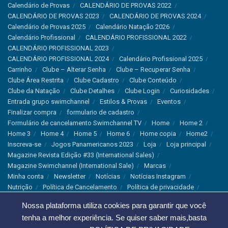
Calendário de Provas
CALENDÁRIO DE PROVAS 2022
CALENDÁRIO DE PROVAS 2023
CALENDÁRIO DE PROVAS 2024
Calendário de Provas 2025
Calendário Natação 2026
Calendário Profissional
CALENDÁRIO PROFISSIONAL 2022
CALENDÁRIO PROFISSIONAL 2023
CALENDÁRIO PROFISSIONAL 2024
Calendário Profissional 2025
Carrinho
Clube – Alterar Senha
Clube – Recuperar Senha
Clube Área Restrita
Clube Cadastro
Clube Conteúdo
Clube da Natação
Clube Detalhes
Clube Login
Curiosidades
Entrada grupo swimchannel
Estilos & Provas
Eventos
Finalizar compra
formulario de cadastro
Formulário de cancelamento Swimchannel TV
Home
Home 2
Home 3
Home 4
Home 5
Home 6
Home copia
Home2
Inscreva-se
Jogos Panamericanos 2023
Loja
Loja principal
Magazine Revista Edição #33 (International Sales)
Magazine Swimchannel (International Sale)
Marcas
Minha conta
Newsletter
Notícias
Notícias Instagram
Nutrição
Política de Cancelamento
Política de privacidade
Produtos & Tecnologias
Programa Olímpico
Nossa plataforma utiliza cookies para garantir que você
Recordes & Rankings
Revistas
Saúde
Sobre Nós
tenha a melhor experiência. Se quiser saber mais,basta
Swimchannel
Thank You
Treino
Troca e Devolução