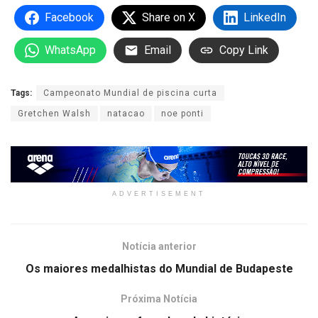
Facebook
Share on X
LinkedIn
WhatsApp
Email
Copy Link
Tags:
Campeonato Mundial de piscina curta
Gretchen Walsh
natacao
noe ponti
ADVERTISEMENT
Notícia anterior
Os maiores medalhistas do Mundial de Budapeste
Próxima Notícia