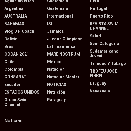
Aguas Abiertas
Guatemala
Perú
Argentina
Guatemala
Portugal
AUSTRALIA
Internacional
Puerto Rico
BAHAMAS
ISL
REVISTA SWIM
CHANNEL
Blog Del Coach
Jamaica
Salud
Bolivia
Juegos Olímpicos
Sem Categoria
Brasil
Latinoamérica
Sudamericano
CCCAN 2021
MARE NOSTRUM
Juvenil
Chile
México
Trinidad Y Tobago
Colombia
Natación
TROFEÚ JOSÉ
FINKEL
CONSANAT
Natación Master
Uruguay
Ecuador
NOTICIAS
Venezuela
ESTADOS UNIDOS
Nutrición
Grupo Swim
Paraguay
Channel
Noticias