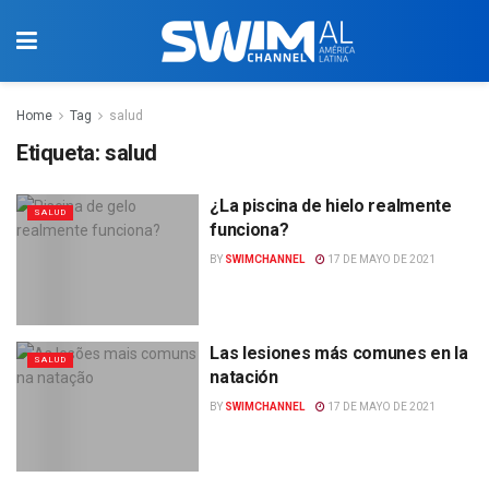
Home
Tag
salud
Etiqueta:
salud
¿La piscina de hielo realmente
SALUD
funciona?
BY
SWIMCHANNEL
17 DE MAYO DE 2021
Las lesiones más comunes en la
SALUD
natación
BY
SWIMCHANNEL
17 DE MAYO DE 2021