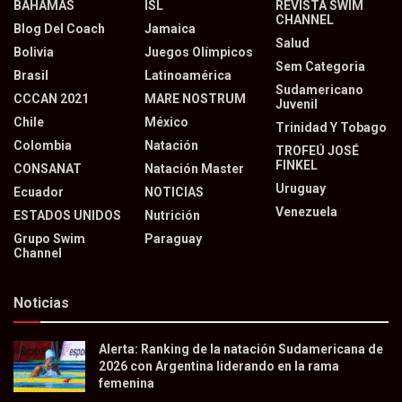
BAHAMAS
ISL
REVISTA SWIM
CHANNEL
Blog Del Coach
Jamaica
Salud
Bolivia
Juegos Olímpicos
Sem Categoria
Brasil
Latinoamérica
Sudamericano
CCCAN 2021
MARE NOSTRUM
Juvenil
Chile
México
Trinidad Y Tobago
Colombia
Natación
TROFEÚ JOSÉ
FINKEL
CONSANAT
Natación Master
Uruguay
Ecuador
NOTICIAS
Venezuela
ESTADOS UNIDOS
Nutrición
Grupo Swim
Paraguay
Channel
Noticias
Alerta: Ranking de la natación Sudamericana de
2026 con Argentina liderando en la rama
femenina