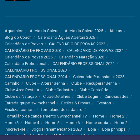
Aquathlon
Atleta da Galera
Atleta da Galera 2025
Atletas
Blog do Coach
Calendário Águas Abertas 2026
Calendário de Provas
CALENDÁRIO DE PROVAS 2022
CALENDÁRIO DE PROVAS 2023
CALENDÁRIO DE PROVAS 2024
Calendário de Provas 2025
Calendário Natação 2026
Calendário Profissional
CALENDÁRIO PROFISSIONAL 2022
CALENDÁRIO PROFISSIONAL 2023
CALENDÁRIO PROFISSIONAL 2024
Calendário Profissional 2025
Carrinho
Clube – Alterar Senha
Clube – Recuperar Senha
Clube Área Restrita
Clube Cadastro
Clube Conteúdo
Clube da Natação
Clube Detalhes
Clube Login
Curiosidades
Entrada grupo swimchannel
Estilos & Provas
Eventos
Finalizar compra
formulario de cadastro
Formulário de cancelamento Swimchannel TV
Home
Home 2
Home 3
Home 4
Home 5
Home 6
Home copia
Home2
Inscreva-se
Jogos Panamericanos 2023
Loja
Loja principal
Magazine Revista Edição #33 (International Sales)