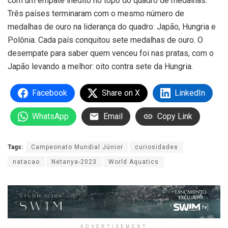
com um empate inédito no topo do quadro de medalhas.
Três países terminaram com o mesmo número de
medalhas de ouro na liderança do quadro: Japão, Hungria e
Polônia. Cada país conquitou sete medalhas de ouro. O
desempate para saber quem venceu foi nas pratas, com o
Japão levando a melhor: oito contra sete da Hungria.
Facebook
Share on X
LinkedIn
WhatsApp
Email
Copy Link
Tags:
Campeonato Mundial Júnior
curiosidades
natacao
Netanya-2023
World Aquatics
ADVERTISEMENT