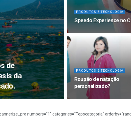
PRODUTOS E TECNOLOGIA
Speedo Experience no C
os de
PRODUTOS E TECNOLOGIA
esis da
Roupão de natação
ado.
personalizado?
bannerize_pro numbers="1" categories="Topocategoria" orderby="rand
a