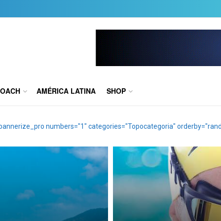
COACH
AMÉRICA LATINA
SHOP
bannerize_pro numbers="1" categories="Topocategoria" orderby="rand