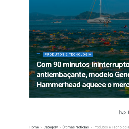
PRODUTOS E TECNOLOGIA
Com 90 minutos ininterrupt
antiembaçante, modelo Gen
Hammerhead aquece o merc
[wp_
Home
Category
Últimas Notícias
Produtos e Tecnologi