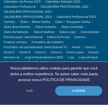
Calendário de Provas 2025
Calendário Natação 2026
Calendário Profissional
CALENDÁRIO PROFISSIONAL 2022
CALENDÁRIO PROFISSIONAL 2023
CALENDÁRIO PROFISSIONAL 2024
Calendário Profissional 2025
Carrinho
Clube – Alterar Senha
Clube – Recuperar Senha
Clube Área Restrita
Clube Cadastro
Clube Conteúdo
Clube da Natação
Clube Detalhes
Clube Login
Curiosidades
Entrada grupo swimchannel
Estilos & Provas
Eventos
Finalizar compra
formulario de cadastro
Formulário de cancelamento Swimchannel TV
Home
Home 2
Home 3
Home 4
Home 5
Home 6
Home copia
Home2
Inscreva-se
Jogos Panamericanos 2023
Loja
Loja principal
Magazine Revista Edição #33 (International Sales)
Magazine Swimchannel (International Sale)
Marcas
Nossa plataforma utiliza cookies para garantir que você
Minha conta
Newsletter
Notícias
Notícias Instagram
tenha a melhor experiência. Se quiser saber mais,basta
Nutrição
Política de Cancelamento
Política de privacidade
acessar nossa
POLÍTICA DE PRIVACIDADE
Produtos & Tecnologias
Programa Olímpico
Recordes & Rankings
Revistas
Saúde
Sobre Nós
SAIR
ACEITAR
Swimchannel
Thank You
Treino
Troca e Devolução
Troca, Devolução e Cancelamentos
© 2023 Swimchannel Todos os Direitos Reservados - Premium Websites