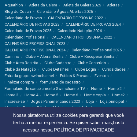
Aquathlon
Atleta da Galera
Atleta da Galera 2025
Atletas
Blog do Coach
Calendário Águas Abertas 2026
Calendário de Provas
CALENDÁRIO DE PROVAS 2022
CALENDÁRIO DE PROVAS 2023
CALENDÁRIO DE PROVAS 2024
Calendário de Provas 2025
Calendário Natação 2026
Calendário Profissional
CALENDÁRIO PROFISSIONAL 2022
CALENDÁRIO PROFISSIONAL 2023
CALENDÁRIO PROFISSIONAL 2024
Calendário Profissional 2025
Carrinho
Clube – Alterar Senha
Clube – Recuperar Senha
Clube Área Restrita
Clube Cadastro
Clube Conteúdo
Clube da Natação
Clube Detalhes
Clube Login
Curiosidades
Entrada grupo swimchannel
Estilos & Provas
Eventos
Finalizar compra
formulario de cadastro
Formulário de cancelamento Swimchannel TV
Home
Home 2
Home 3
Home 4
Home 5
Home 6
Home copia
Home2
Inscreva-se
Jogos Panamericanos 2023
Loja
Loja principal
Magazine Revista Edição #33 (International Sales)
Magazine Swimchannel (International Sale)
Marcas
Nossa plataforma utiliza cookies para garantir que você
Minha conta
Newsletter
Notícias
Notícias Instagram
tenha a melhor experiência. Se quiser saber mais,basta
Nutrição
Política de Cancelamento
Política de privacidade
acessar nossa
POLÍTICA DE PRIVACIDADE
Produtos & Tecnologias
Programa Olímpico