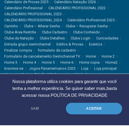
Calendário de Provas 2025
Calendário Natação 2026
Calendário Profissional
CALENDÁRIO PROFISSIONAL 2022
CALENDÁRIO PROFISSIONAL 2023
CALENDÁRIO PROFISSIONAL 2024
Calendário Profissional 2025
Carrinho
Clube – Alterar Senha
Clube – Recuperar Senha
Clube Área Restrita
Clube Cadastro
Clube Conteúdo
Clube da Natação
Clube Detalhes
Clube Login
Curiosidades
Entrada grupo swimchannel
Estilos & Provas
Eventos
Finalizar compra
formulario de cadastro
Formulário de cancelamento Swimchannel TV
Home
Home 2
Home 3
Home 4
Home 5
Home 6
Home copia
Home2
Inscreva-se
Jogos Panamericanos 2023
Loja
Loja principal
Magazine Revista Edição #33 (International Sales)
Magazine Swimchannel (International Sale)
Marcas
Nossa plataforma utiliza cookies para garantir que você
Minha conta
Newsletter
Notícias
Notícias Instagram
tenha a melhor experiência. Se quiser saber mais,basta
Nutrição
Política de Cancelamento
Política de privacidade
acessar nossa
POLÍTICA DE PRIVACIDADE
Produtos & Tecnologias
Programa Olímpico
Recordes & Rankings
Revistas
Saúde
Sobre Nós
SAIR
ACEITAR
Swimchannel
Thank You
Treino
Troca e Devolução
Troca, Devolução e Cancelamentos
© 2023 Swimchannel Todos os Direitos Reservados - Premium Websites