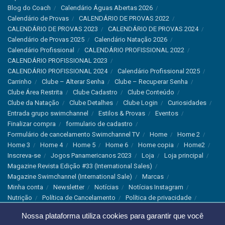
Blog do Coach
Calendário Águas Abertas 2026
Calendário de Provas
CALENDÁRIO DE PROVAS 2022
CALENDÁRIO DE PROVAS 2023
CALENDÁRIO DE PROVAS 2024
Calendário de Provas 2025
Calendário Natação 2026
Calendário Profissional
CALENDÁRIO PROFISSIONAL 2022
CALENDÁRIO PROFISSIONAL 2023
CALENDÁRIO PROFISSIONAL 2024
Calendário Profissional 2025
Carrinho
Clube – Alterar Senha
Clube – Recuperar Senha
Clube Área Restrita
Clube Cadastro
Clube Conteúdo
Clube da Natação
Clube Detalhes
Clube Login
Curiosidades
Entrada grupo swimchannel
Estilos & Provas
Eventos
Finalizar compra
formulario de cadastro
Formulário de cancelamento Swimchannel TV
Home
Home 2
Home 3
Home 4
Home 5
Home 6
Home copia
Home2
Inscreva-se
Jogos Panamericanos 2023
Loja
Loja principal
Magazine Revista Edição #33 (International Sales)
Magazine Swimchannel (International Sale)
Marcas
Minha conta
Newsletter
Notícias
Notícias Instagram
Nutrição
Política de Cancelamento
Política de privacidade
Produtos & Tecnologias
Programa Olímpico
Nossa plataforma utiliza cookies para garantir que você
Recordes & Rankings
Revistas
Saúde
Sobre Nós