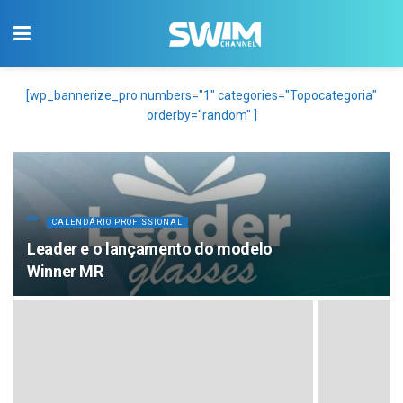
[wp_bannerize_pro numbers="1" categories="Topocategoria"
orderby="random" ]
CALENDÁRIO PROFISSIONAL
Leader e o lançamento do modelo
Winner MR