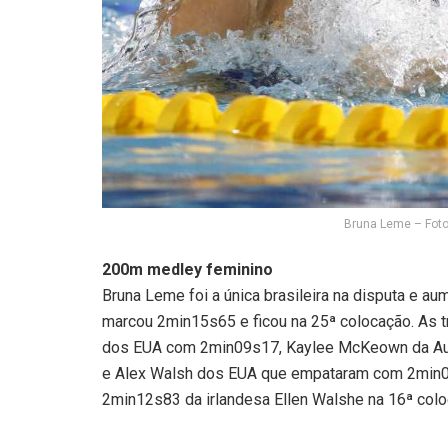
Bruna Leme – Foto
200m medley feminino
Bruna Leme foi a única brasileira na disputa e a
marcou 2min15s65 e ficou na 25ª colocação. As t
dos EUA com 2min09s17, Kaylee McKeown da Aus
e Alex Walsh dos EUA que empataram com 2min09s
2min12s83 da irlandesa Ellen Walshe na 16ª col