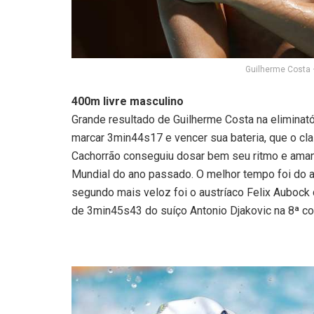
Guilherme Costa 
400m livre masculino
Grande resultado de Guilherme Costa na eliminató
marcar 3min44s17 e vencer sua bateria, que o clas
Cachorrão conseguiu dosar bem seu ritmo e aman
Mundial do ano passado. O melhor tempo foi do 
segundo mais veloz foi o austríaco Felix Aubock 
de 3min45s43 do suíço Antonio Djakovic na 8ª c