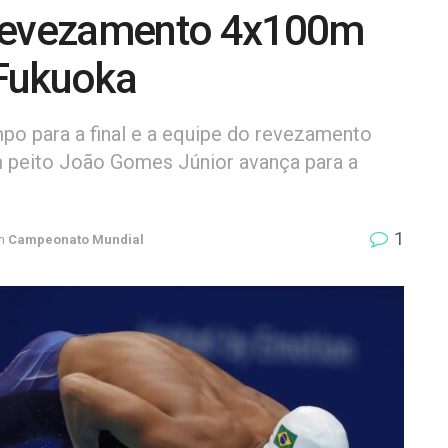
 revezamento 4x100m
 Fukuoka
po para a final e a equipe do revezamento
 peito João Gomes Júnior avança para a
1
m
Campeonato Mundial