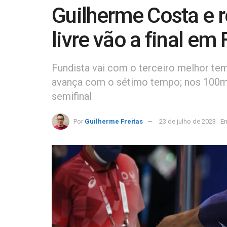
Guilherme Costa e
livre vão a final em
Fundista vai com o terceiro melhor tem
avança com o sétimo tempo; nos 100m
semifinal
Por
Guilherme Freitas
23 de julho de 2023
E