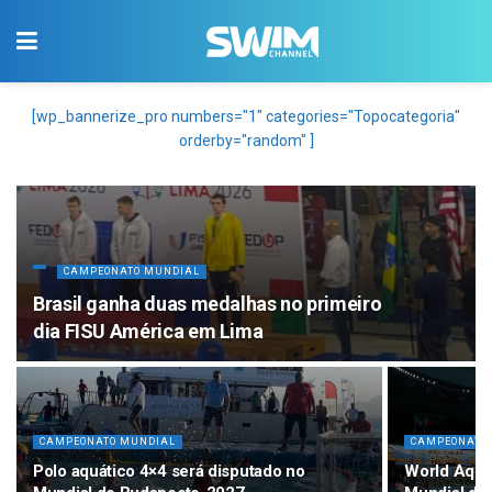
[wp_bannerize_pro numbers="1" categories="Topocategoria"
orderby="random" ]
CAMPEONATO MUNDIAL
Brasil ganha duas medalhas no primeiro
dia FISU América em Lima
CAMPEONATO MUNDIAL
CAMPEONATO
Polo aquático 4×4 será disputado no
World Aquat