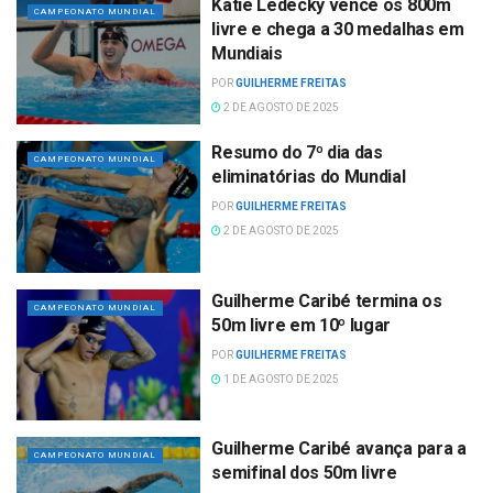
Katie Ledecky vence os 800m
CAMPEONATO MUNDIAL
livre e chega a 30 medalhas em
Mundiais
POR
GUILHERME FREITAS
2 DE AGOSTO DE 2025
Resumo do 7º dia das
CAMPEONATO MUNDIAL
eliminatórias do Mundial
POR
GUILHERME FREITAS
2 DE AGOSTO DE 2025
Guilherme Caribé termina os
CAMPEONATO MUNDIAL
50m livre em 10º lugar
POR
GUILHERME FREITAS
1 DE AGOSTO DE 2025
Guilherme Caribé avança para a
CAMPEONATO MUNDIAL
semifinal dos 50m livre