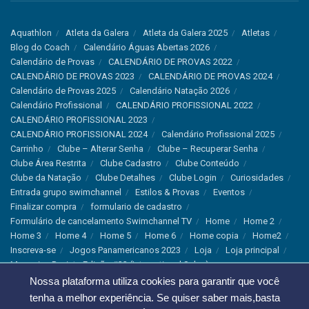
Aquathlon
Atleta da Galera
Atleta da Galera 2025
Atletas
Blog do Coach
Calendário Águas Abertas 2026
Calendário de Provas
CALENDÁRIO DE PROVAS 2022
CALENDÁRIO DE PROVAS 2023
CALENDÁRIO DE PROVAS 2024
Calendário de Provas 2025
Calendário Natação 2026
Calendário Profissional
CALENDÁRIO PROFISSIONAL 2022
CALENDÁRIO PROFISSIONAL 2023
CALENDÁRIO PROFISSIONAL 2024
Calendário Profissional 2025
Carrinho
Clube – Alterar Senha
Clube – Recuperar Senha
Clube Área Restrita
Clube Cadastro
Clube Conteúdo
Clube da Natação
Clube Detalhes
Clube Login
Curiosidades
Entrada grupo swimchannel
Estilos & Provas
Eventos
Finalizar compra
formulario de cadastro
Formulário de cancelamento Swimchannel TV
Home
Home 2
Home 3
Home 4
Home 5
Home 6
Home copia
Home2
Inscreva-se
Jogos Panamericanos 2023
Loja
Loja principal
Magazine Revista Edição #33 (International Sales)
Magazine Swimchannel (International Sale)
Marcas
Nossa plataforma utiliza cookies para garantir que você
Minha conta
Newsletter
Notícias
Notícias Instagram
tenha a melhor experiência. Se quiser saber mais,basta
Nutrição
Política de Cancelamento
Política de privacidade