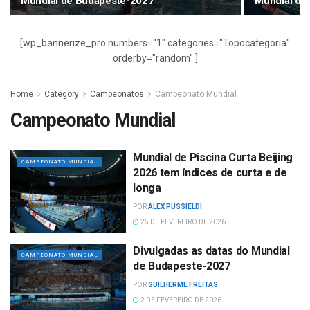
Mundial de Budapeste-2027
Mundial de
[wp_bannerize_pro numbers="1" categories="Topocategoria"
orderby="random" ]
Home
Category
Campeonatos
Campeonato Mundial
Campeonato Mundial
Mundial de Piscina Curta Beijing
CAMPEONATO MUNDIAL
2026 tem índices de curta e de
longa
POR
ALEX PUSSIELDI
25 DE FEVEREIRO DE 2026
Divulgadas as datas do Mundial
CAMPEONATO MUNDIAL
de Budapeste-2027
POR
GUILHERME FREITAS
2 DE FEVEREIRO DE 2026