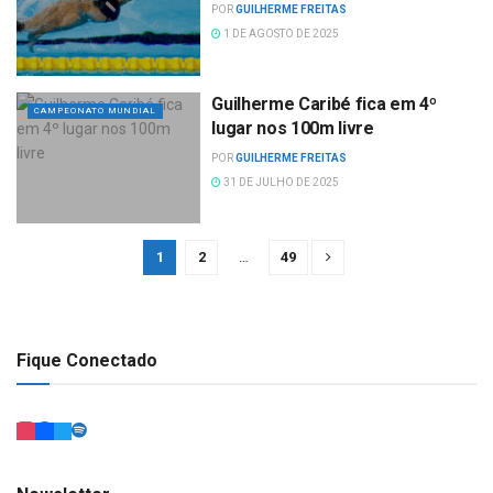
POR
GUILHERME FREITAS
1 DE AGOSTO DE 2025
Guilherme Caribé fica em 4º
CAMPEONATO MUNDIAL
lugar nos 100m livre
POR
GUILHERME FREITAS
31 DE JULHO DE 2025
1
2
…
49
Fique Conectado