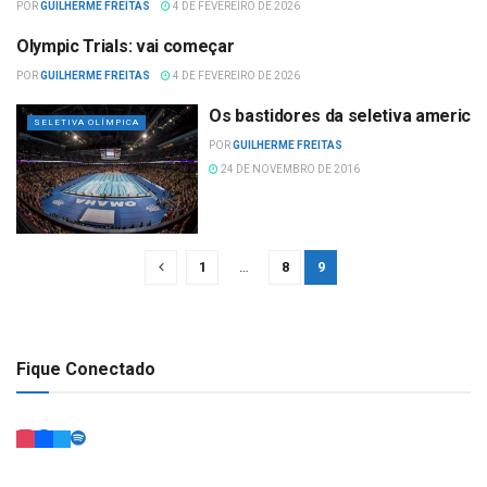
POR
GUILHERME FREITAS
4 DE FEVEREIRO DE 2026
Olympic Trials: vai começar
SELETIVA OLÍMPICA
POR
GUILHERME FREITAS
4 DE FEVEREIRO DE 2026
Os bastidores da seletiva america
SELETIVA OLÍMPICA
POR
GUILHERME FREITAS
24 DE NOVEMBRO DE 2016
1
…
8
9
Fique Conectado