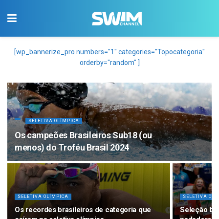
[wp_bannerize_pro numbers="1" categories="Topocategoria"
orderby="random" ]
SELETIVA OLÍMPICA
Os campeões Brasileiros Sub18 (ou
menos) do Troféu Brasil 2024
SELETIVA OLÍMPICA
SELETIVA OLÍ
Os recordes brasileiros de categoria que
Seleção bra