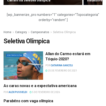
caíram na seletiva olímpica
nadadores
[wp_bannerize_pro numbers="1" categories="Topocategoria"
orderby="random" ]
Home
Category
Campeonatos
Seletiva Olímpica
Seletiva Olímpica
Allan do Carmo estará em
ENTREVISTA
Tóquio-2020?
POR
CATARINA GANZELI
25 DE FEVEREIRO DE 2021
As caras novas e a expectativa americana
NATAÇÃO
POR
ALEX PUSSIELDI
5 DE FEVEREIRO DE 2026
Parabéns com vaga olímpica
JOGOS OLÍMPICOS