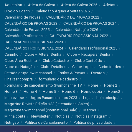
Aquathlon
Atleta da Galera
Atleta da Galera 2025
Atletas
Blog do Coach
Calendário Águas Abertas 2026
Calendário de Provas
CALENDÁRIO DE PROVAS 2022
CALENDÁRIO DE PROVAS 2023
CALENDÁRIO DE PROVAS 2024
Calendário de Provas 2025
Calendário Natação 2026
Calendário Profissional
CALENDÁRIO PROFISSIONAL 2022
CALENDÁRIO PROFISSIONAL 2023
CALENDÁRIO PROFISSIONAL 2024
Calendário Profissional 2025
Carrinho
Clube – Alterar Senha
Clube – Recuperar Senha
Clube Área Restrita
Clube Cadastro
Clube Conteúdo
Clube da Natação
Clube Detalhes
Clube Login
Curiosidades
Entrada grupo swimchannel
Estilos & Provas
Eventos
Finalizar compra
formulario de cadastro
Formulário de cancelamento Swimchannel TV
Home
Home 2
Home 3
Home 4
Home 5
Home 6
Home copia
Home2
Inscreva-se
Jogos Panamericanos 2023
Loja
Loja principal
Magazine Revista Edição #33 (International Sales)
Magazine Swimchannel (International Sale)
Marcas
Minha conta
Newsletter
Notícias
Notícias Instagram
Nutrição
Política de Cancelamento
Política de privacidade
Produtos & Tecnologias
Programa Olímpico