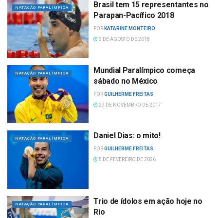
Brasil tem 15 representantes no
NATAÇÃO PARALÍMPICA
Parapan-Pacífico 2018
POR
KATARINE MONTEIRO
3 DE AGOSTO DE 2018
Mundial Paralímpico começa
NATAÇÃO PARALÍMPICA
sábado no México
POR
GUILHERME FREITAS
29 DE NOVEMBRO DE 2017
Daniel Dias: o mito!
NATAÇÃO PARALÍMPICA
POR
GUILHERME FREITAS
5 DE FEVEREIRO DE 2026
Trio de ídolos em ação hoje no
NATAÇÃO PARALÍMPICA
Rio