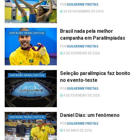
POR
GUILHERME FREITAS
24 DE NOVEMBRO DE 2016
Brasil nada pela melhor
NATAÇÃO PARALÍMPICA
campanha em Paralímpiadas
POR
GUILHERME FREITAS
5 DE FEVEREIRO DE 2026
Seleção paralímpica faz bonito
NATAÇÃO PARALÍMPICA
no evento-teste
POR
GUILHERME FREITAS
4 DE FEVEREIRO DE 2026
Daniel Dias: um fenômeno
NATAÇÃO PARALÍMPICA
POR
GUILHERME FREITAS
9 DE MAIO DE 2016