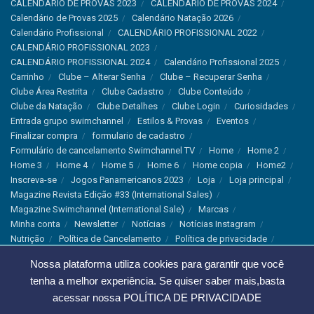
CALENDÁRIO DE PROVAS 2023
CALENDÁRIO DE PROVAS 2024
Calendário de Provas 2025
Calendário Natação 2026
Calendário Profissional
CALENDÁRIO PROFISSIONAL 2022
CALENDÁRIO PROFISSIONAL 2023
CALENDÁRIO PROFISSIONAL 2024
Calendário Profissional 2025
Carrinho
Clube – Alterar Senha
Clube – Recuperar Senha
Clube Área Restrita
Clube Cadastro
Clube Conteúdo
Clube da Natação
Clube Detalhes
Clube Login
Curiosidades
Entrada grupo swimchannel
Estilos & Provas
Eventos
Finalizar compra
formulario de cadastro
Formulário de cancelamento Swimchannel TV
Home
Home 2
Home 3
Home 4
Home 5
Home 6
Home copia
Home2
Inscreva-se
Jogos Panamericanos 2023
Loja
Loja principal
Magazine Revista Edição #33 (International Sales)
Magazine Swimchannel (International Sale)
Marcas
Minha conta
Newsletter
Notícias
Notícias Instagram
Nutrição
Política de Cancelamento
Política de privacidade
Produtos & Tecnologias
Programa Olímpico
Nossa plataforma utiliza cookies para garantir que você
Recordes & Rankings
Revistas
Saúde
Sobre Nós
tenha a melhor experiência. Se quiser saber mais,basta
Swimchannel
Thank You
Treino
Troca e Devolução
Troca, Devolução e Cancelamentos
acessar nossa
POLÍTICA DE PRIVACIDADE