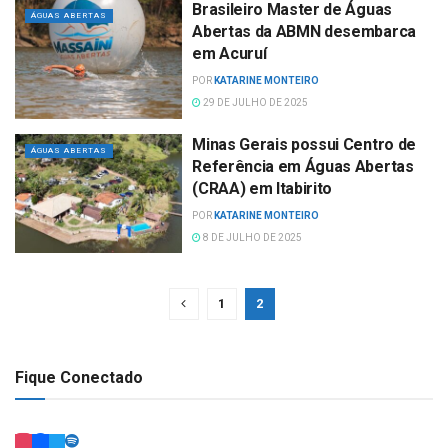
Brasileiro Master de Águas
ÁGUAS ABERTAS
Abertas da ABMN desembarca
em Acuruí
POR
KATARINE MONTEIRO
29 DE JULHO DE 2025
Minas Gerais possui Centro de
ÁGUAS ABERTAS
Referência em Águas Abertas
(CRAA) em Itabirito
POR
KATARINE MONTEIRO
8 DE JULHO DE 2025
1
2
Fique Conectado