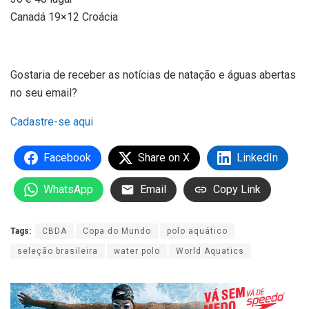
Canadá 19×12 Croácia
Gostaria de receber as notícias de natação e águas abertas
no seu email?
Cadastre-se aqui
Facebook
Share on X
LinkedIn
WhatsApp
Email
Copy Link
Tags:
CBDA
Copa do Mundo
polo aquático
seleção brasileira
water polo
World Aquatics