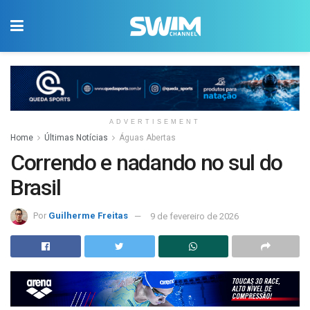
ADVERTISEMENT
Home
Últimas Notícias
Águas Abertas
Correndo e nadando no sul do
Brasil
Por
Guilherme Freitas
9 de fevereiro de 2026