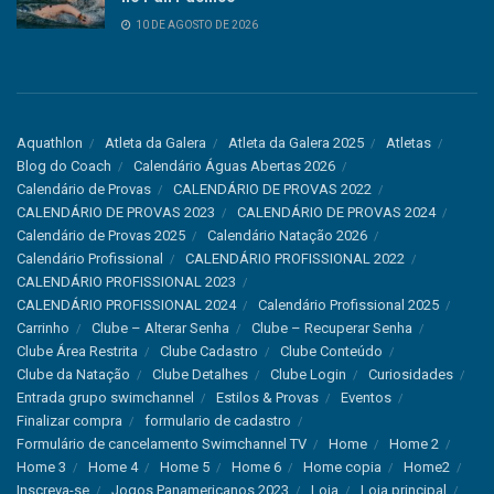
10 DE AGOSTO DE 2026
Aquathlon
Atleta da Galera
Atleta da Galera 2025
Atletas
Blog do Coach
Calendário Águas Abertas 2026
Calendário de Provas
CALENDÁRIO DE PROVAS 2022
CALENDÁRIO DE PROVAS 2023
CALENDÁRIO DE PROVAS 2024
Calendário de Provas 2025
Calendário Natação 2026
Calendário Profissional
CALENDÁRIO PROFISSIONAL 2022
CALENDÁRIO PROFISSIONAL 2023
CALENDÁRIO PROFISSIONAL 2024
Calendário Profissional 2025
Carrinho
Clube – Alterar Senha
Clube – Recuperar Senha
Clube Área Restrita
Clube Cadastro
Clube Conteúdo
Clube da Natação
Clube Detalhes
Clube Login
Curiosidades
Entrada grupo swimchannel
Estilos & Provas
Eventos
Finalizar compra
formulario de cadastro
Formulário de cancelamento Swimchannel TV
Home
Home 2
Home 3
Home 4
Home 5
Home 6
Home copia
Home2
Inscreva-se
Jogos Panamericanos 2023
Loja
Loja principal