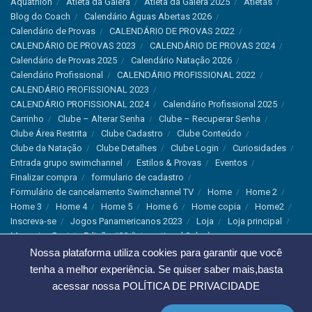
Aquathlon
Atleta da Galera
Atleta da Galera 2025
Atletas
Blog do Coach
Calendário Águas Abertas 2026
Calendário de Provas
CALENDÁRIO DE PROVAS 2022
CALENDÁRIO DE PROVAS 2023
CALENDÁRIO DE PROVAS 2024
Calendário de Provas 2025
Calendário Natação 2026
Calendário Profissional
CALENDÁRIO PROFISSIONAL 2022
CALENDÁRIO PROFISSIONAL 2023
CALENDÁRIO PROFISSIONAL 2024
Calendário Profissional 2025
Carrinho
Clube – Alterar Senha
Clube – Recuperar Senha
Clube Área Restrita
Clube Cadastro
Clube Conteúdo
Clube da Natação
Clube Detalhes
Clube Login
Curiosidades
Entrada grupo swimchannel
Estilos & Provas
Eventos
Finalizar compra
formulario de cadastro
Formulário de cancelamento Swimchannel TV
Home
Home 2
Home 3
Home 4
Home 5
Home 6
Home copia
Home2
Inscreva-se
Jogos Panamericanos 2023
Loja
Loja principal
Magazine Revista Edição #33 (International Sales)
Magazine Swimchannel (International Sale)
Marcas
Nossa plataforma utiliza cookies para garantir que você
Minha conta
Newsletter
Notícias
Notícias Instagram
tenha a melhor experiência. Se quiser saber mais,basta
Nutrição
Política de Cancelamento
Política de privacidade
acessar nossa
POLÍTICA DE PRIVACIDADE
Produtos & Tecnologias
Programa Olímpico
Recordes & Rankings
Revistas
Saúde
Sobre Nós