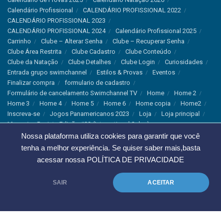
Calendário Profissional
CALENDÁRIO PROFISSIONAL 2022
CALENDÁRIO PROFISSIONAL 2023
CALENDÁRIO PROFISSIONAL 2024
Calendário Profissional 2025
Carrinho
Clube – Alterar Senha
Clube – Recuperar Senha
Clube Área Restrita
Clube Cadastro
Clube Conteúdo
Clube da Natação
Clube Detalhes
Clube Login
Curiosidades
Entrada grupo swimchannel
Estilos & Provas
Eventos
Finalizar compra
formulario de cadastro
Formulário de cancelamento Swimchannel TV
Home
Home 2
Home 3
Home 4
Home 5
Home 6
Home copia
Home2
Inscreva-se
Jogos Panamericanos 2023
Loja
Loja principal
Magazine Revista Edição #33 (International Sales)
Magazine Swimchannel (International Sale)
Marcas
Nossa plataforma utiliza cookies para garantir que você
Minha conta
Newsletter
Notícias
Notícias Instagram
tenha a melhor experiência. Se quiser saber mais,basta
Nutrição
Política de Cancelamento
Política de privacidade
acessar nossa
POLÍTICA DE PRIVACIDADE
Produtos & Tecnologias
Programa Olímpico
Recordes & Rankings
Revistas
Saúde
Sobre Nós
SAIR
ACEITAR
Swimchannel
Thank You
Treino
Troca e Devolução
Troca, Devolução e Cancelamentos
© 2023 Swimchannel Todos os Direitos Reservados - Premium Websites