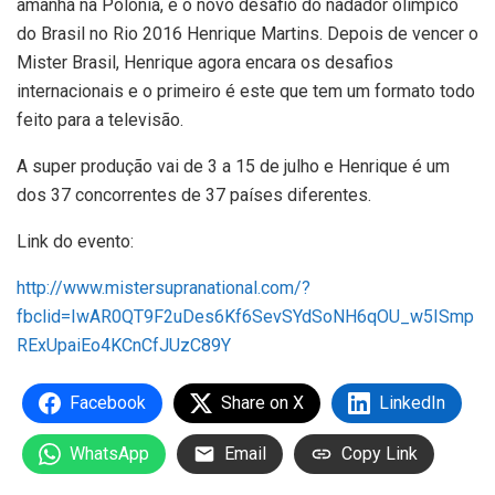
amanhã na Polônia, é o novo desafio do nadador olímpico
do Brasil no Rio 2016 Henrique Martins. Depois de vencer o
Mister Brasil, Henrique agora encara os desafios
internacionais e o primeiro é este que tem um formato todo
feito para a televisão.
A super produção vai de 3 a 15 de julho e Henrique é um
dos 37 concorrentes de 37 países diferentes.
Link do evento:
http://www.mistersupranational.com/?
fbclid=IwAR0QT9F2uDes6Kf6SevSYdSoNH6qOU_w5ISmp
RExUpaiEo4KCnCfJUzC89Y
Facebook
Share on X
LinkedIn
WhatsApp
Email
Copy Link