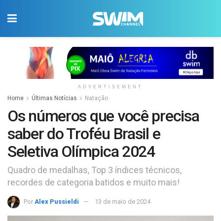
ADVERTISEMENT
Home
Últimas Notícias
Natação
Os números que você precisa
saber do Troféu Brasil e
Seletiva Olímpica 2024
Quadro de medalhas, Top 3 índices técnicos,
recordes de categoria batidos e muito mais!
Por
Alex Pussieldi
13 de maio de 2024