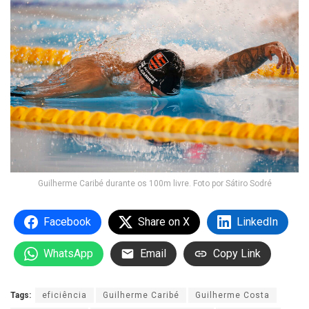
Guilherme Caribé durante os 100m livre. Foto por Sátiro Sodré
Facebook
Share on X
LinkedIn
WhatsApp
Email
Copy Link
Tags:
eficiência
Guilherme Caribé
Guilherme Costa