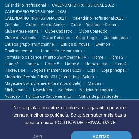
Calendário Profissional
CALENDÁRIO PROFISSIONAL 2022
CALENDÁRIO PROFISSIONAL 2023
CALENDÁRIO PROFISSIONAL 2024
Calendário Profissional 2025
Carrinho
Clube – Alterar Senha
Clube – Recuperar Senha
Clube Área Restrita
Clube Cadastro
Clube Conteúdo
Clube da Natação
Clube Detalhes
Clube Login
Curiosidades
Entrada grupo swimchannel
Estilos & Provas
Eventos
Finalizar compra
formulario de cadastro
Formulário de cancelamento Swimchannel TV
Home
Home 2
Home 3
Home 4
Home 5
Home 6
Home copia
Home2
Inscreva-se
Jogos Panamericanos 2023
Loja
Loja principal
Magazine Revista Edição #33 (International Sales)
Magazine Swimchannel (International Sale)
Marcas
Minha conta
Newsletter
Notícias
Notícias Instagram
Nutrição
Política de Cancelamento
Política de privacidade
Produtos & Tecnologias
Programa Olímpico
Nossa plataforma utiliza cookies para garantir que você
Recordes & Rankings
Revistas
Saúde
Sobre Nós
tenha a melhor experiência. Se quiser saber mais,basta
Swimchannel
Thank You
Treino
Troca e Devolução
Troca, Devolução e Cancelamentos
acessar nossa
POLÍTICA DE PRIVACIDADE
© 2023 Swimchannel Todos os Direitos Reservados - Premium Websites
SAIR
ACEITAR