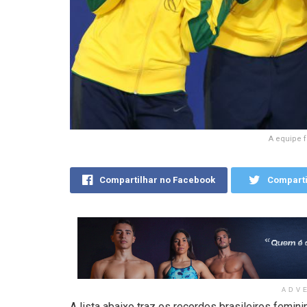
A equipe f
Compartilhar no Facebook
Comparti
ADV
A lista abaixo traz os recordes brasileiros femi