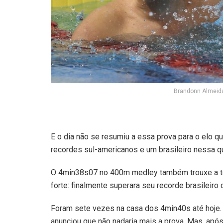
Brandonn Almeida 
E o dia não se resumiu a essa prova para o elo q
recordes sul-americanos e um brasileiro nessa qu
O 4min38s07 no 400m medley também trouxe a t
forte: finalmente superara seu recorde brasileiro
Foram sete vezes na casa dos 4min40s até hoje. 
anunciou que não nadaria mais a prova. Mas, apó