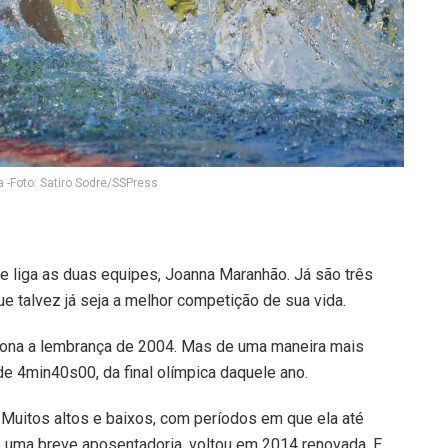
-Foto: Satiro Sodre/SSPress
ue liga as duas equipes, Joanna Maranhão. Já são três
e talvez já seja a melhor competição de sua vida.
ona a lembrança de 2004. Mas de uma maneira mais
 de 4min40s00, da final olímpica daquele ano.
Muitos altos e baixos, com períodos em que ela até
s uma breve aposentadoria, voltou em 2014 renovada. E