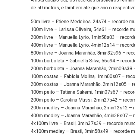
de 50 metros, e também até que ano o respectivo
50m livre – Etiene Medeiros, 24s74 – recorde mu
100m livre – Larissa Oliveira, 54s61 – recorde m
200m livre – Manuella Lyrio, 1min58s03 – record
400m livre – Manuella Lyrio, 4min12s14 – record
800m livre – Joanna Maranhão, 8min32s96 – reco
100m borboleta – Gabriella Silva, 56s94 – recor
200m borboleta – Joanna Maranhão, 2min09s38 –
100m costas – Fabiola Molina, 1min00s07 – reco
200m costas – Joanna Maranhão, 2min12s05 – re
100m peito – Tatiane Sakemi, 1min07s67 – recor
200m peito – Carolina Mussi, 2min27s42 – recor
200m medley – Joanna Maranhão, 2min12s12 – r
400m medley – Joanna Maranhão, 4min38s07 – r
4x100m livre – Brasil, 3min37s39 – recorde mund
4x100m medley – Brasil, 3min58s49 – recorde m