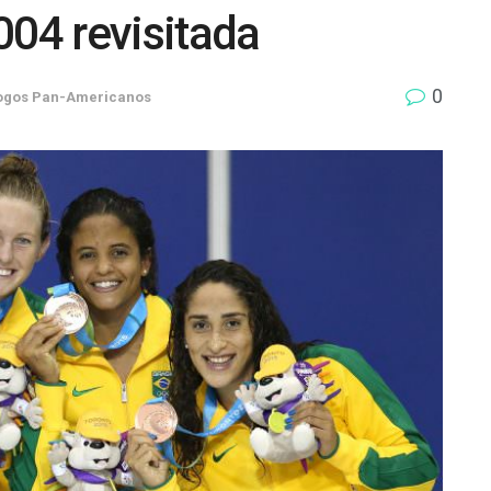
004 revisitada
0
ogos Pan-Americanos