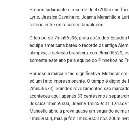
Propositadamente o recorde do 4x200m não foi m
Lyrio, Jessica Cavalheiro, Joanna Maranhão e La
critério entre os recordes brasileiros.
O tempo de 7min56s36, prata atrás dos Estados U
equipe americana bateu o recorde da antiga Alem
olímpica, a seleção brasileira, com 8min05s29, e
somente este ano pela equipe do Pinheiros no Tr
Por isso a marca é tão significativa. Melhorar em
só um feito impressionante. O tempo é digno de f
7min56s73). Grandes revezamentos são marcados 
aconteceu aqui: apenas 33 centésimos separaram
Jessica 1min59s03, Joanna 1min59s31, Larissa 1
Manuella abriu a prova quase um segundo acima do
1min59s04, mas já fez 1min58s53 nos 200m livre