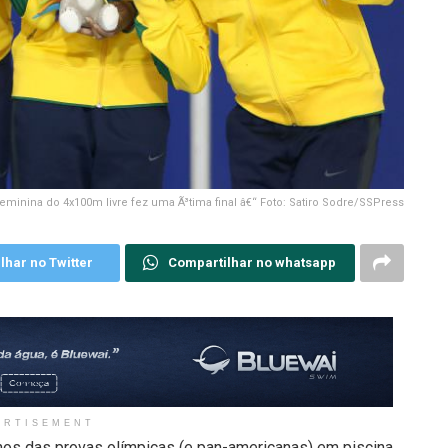
eminina do 4x100m livre fez uma Ã³tima final â€“ Foto: Satiro Sodre/SSPress
lhar no Twitter
Compartilhar no whatsapp
ERTISEMENT
ninos das provas olímpicas (e pan-americanas) em piscina