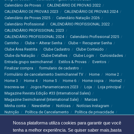
Calendário de Provas
CALENDÁRIO DE PROVAS 2022
CALENDÁRIO DE PROVAS 2023
CALENDÁRIO DE PROVAS 2024
Calendário de Provas 2025
Calendário Natação 2026
Calendário Profissional
CALENDÁRIO PROFISSIONAL 2022
CALENDÁRIO PROFISSIONAL 2023
CALENDÁRIO PROFISSIONAL 2024
Calendário Profissional 2025
Carrinho
Clube – Alterar Senha
Clube – Recuperar Senha
Clube Área Restrita
Clube Cadastro
Clube Conteúdo
Clube da Natação
Clube Detalhes
Clube Login
Curiosidades
Entrada grupo swimchannel
Estilos & Provas
Eventos
Finalizar compra
formulario de cadastro
Formulário de cancelamento Swimchannel TV
Home
Home 2
Home 3
Home 4
Home 5
Home 6
Home copia
Home2
Inscreva-se
Jogos Panamericanos 2023
Loja
Loja principal
Magazine Revista Edição #33 (International Sales)
Magazine Swimchannel (International Sale)
Marcas
Minha conta
Newsletter
Notícias
Notícias Instagram
Nutrição
Política de Cancelamento
Política de privacidade
Produtos & Tecnologias
Programa Olímpico
Nossa plataforma utiliza cookies para garantir que você
Recordes & Rankings
Revistas
Saúde
Sobre Nós
tenha a melhor experiência. Se quiser saber mais,basta
Swimchannel
Thank You
Treino
Troca e Devolução