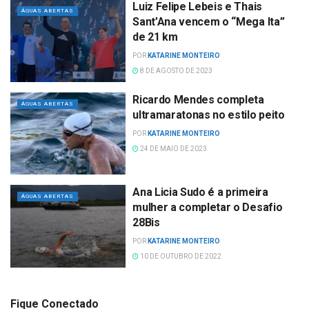
Luiz Felipe Lebeis e Thais
ÁGUAS ABERTAS
Sant’Ana vencem o “Mega Ita”
de 21 km
POR
KATARINE MONTEIRO
8 DE AGOSTO DE 2023
Ricardo Mendes completa
ÁGUAS ABERTAS
ultramaratonas no estilo peito
POR
KATARINE MONTEIRO
24 DE MAIO DE 2023
Ana Licia Sudo é a primeira
ÁGUAS ABERTAS
mulher a completar o Desafio
28Bis
POR
KATARINE MONTEIRO
10 DE OUTUBRO DE 2022
Fique Conectado