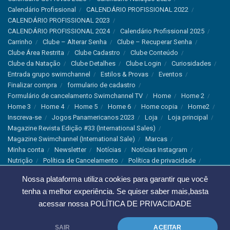
Calendário Profissional
CALENDÁRIO PROFISSIONAL 2022
CALENDÁRIO PROFISSIONAL 2023
CALENDÁRIO PROFISSIONAL 2024
Calendário Profissional 2025
Carrinho
Clube – Alterar Senha
Clube – Recuperar Senha
Clube Área Restrita
Clube Cadastro
Clube Conteúdo
Clube da Natação
Clube Detalhes
Clube Login
Curiosidades
Entrada grupo swimchannel
Estilos & Provas
Eventos
Finalizar compra
formulario de cadastro
Formulário de cancelamento Swimchannel TV
Home
Home 2
Home 3
Home 4
Home 5
Home 6
Home copia
Home2
Inscreva-se
Jogos Panamericanos 2023
Loja
Loja principal
Magazine Revista Edição #33 (International Sales)
Magazine Swimchannel (International Sale)
Marcas
Minha conta
Newsletter
Notícias
Notícias Instagram
Nutrição
Política de Cancelamento
Política de privacidade
Produtos & Tecnologias
Programa Olímpico
Nossa plataforma utiliza cookies para garantir que você
Recordes & Rankings
Revistas
Saúde
Sobre Nós
tenha a melhor experiência. Se quiser saber mais,basta
Swimchannel
Thank You
Treino
Troca e Devolução
acessar nossa
POLÍTICA DE PRIVACIDADE
Troca, Devolução e Cancelamentos
© 2023 Swimchannel Todos os Direitos Reservados - Premium Websites
SAIR
ACEITAR