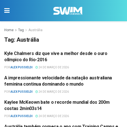
Home
Tag
Austrália
Tag:
Austrália
Kyle Chalmers diz que vive a melhor desde o ouro
NATAÇÃO
olímpico do Rio-2016
POR
ALEX PUSSIELDI
24 DE MARÇO DE 2026
A impressionante velocidade da natação australiana
NATAÇÃO
feminina continua dominando o mundo
POR
ALEX PUSSIELDI
24 DE MARÇO DE 2026
Kaylee McKeown bate o recorde mundial dos 200m
NATAÇÃO
costas 2min03s14
POR
ALEX PUSSIELDI
24 DE MARÇO DE 2026
Austrália também começa o ano com Training Camps e