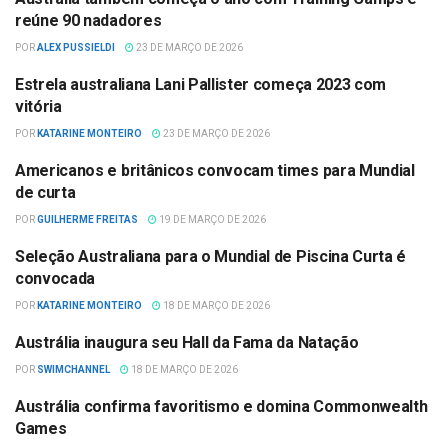
NATAÇÃO
reúne 90 nadadores
POR
ALEX PUSSIELDI
23 DE MARÇO DE 2026
Estrela australiana Lani Pallister começa 2023 com
ÁGUAS ABERTAS
vitória
POR
KATARINE MONTEIRO
23 DE MARÇO DE 2026
Americanos e britânicos convocam times para Mundial
CAMPEONATO MUNDIAL
de curta
POR
GUILHERME FREITAS
19 DE MARÇO DE 2026
Seleção Australiana para o Mundial de Piscina Curta é
CAMPEONATO MUNDIAL
convocada
POR
KATARINE MONTEIRO
18 DE MARÇO DE 2026
Austrália inaugura seu Hall da Fama da Natação
NATAÇÃO
POR
SWIMCHANNEL
18 DE MARÇO DE 2026
Austrália confirma favoritismo e domina Commonwealth
NATAÇÃO
Games