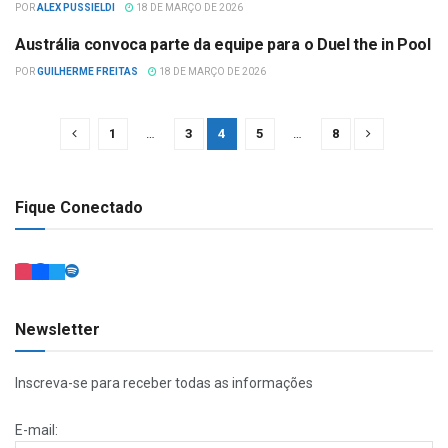
POR
ALEX PUSSIELDI
18 DE MARÇO DE 2026
Austrália convoca parte da equipe para o Duel the in Pool
NATAÇÃO
POR
GUILHERME FREITAS
18 DE MARÇO DE 2026
1
…
3
4
5
…
8
Fique Conectado
Newsletter
Inscreva-se para receber todas as informações
E-mail: