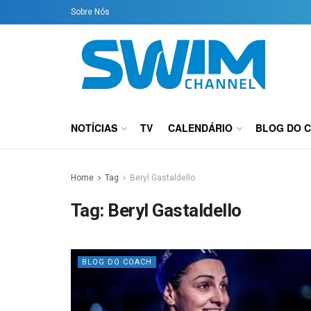
Sobre Nós
NOTÍCIAS
TV
CALENDÁRIO
BLOG DO 
Home
Tag
Beryl Gastaldello
Tag:
Beryl Gastaldello
BLOG DO COACH