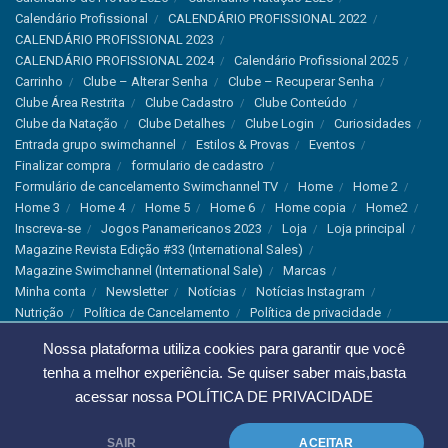
Calendário Profissional
CALENDÁRIO PROFISSIONAL 2022
CALENDÁRIO PROFISSIONAL 2023
CALENDÁRIO PROFISSIONAL 2024
Calendário Profissional 2025
Carrinho
Clube – Alterar Senha
Clube – Recuperar Senha
Clube Área Restrita
Clube Cadastro
Clube Conteúdo
Clube da Natação
Clube Detalhes
Clube Login
Curiosidades
Entrada grupo swimchannel
Estilos & Provas
Eventos
Finalizar compra
formulario de cadastro
Formulário de cancelamento Swimchannel TV
Home
Home 2
Home 3
Home 4
Home 5
Home 6
Home copia
Home2
Inscreva-se
Jogos Panamericanos 2023
Loja
Loja principal
Magazine Revista Edição #33 (International Sales)
Magazine Swimchannel (International Sale)
Marcas
Minha conta
Newsletter
Notícias
Notícias Instagram
Nutrição
Política de Cancelamento
Política de privacidade
Produtos & Tecnologias
Programa Olímpico
Nossa plataforma utiliza cookies para garantir que você
Recordes & Rankings
Revistas
Saúde
Sobre Nós
tenha a melhor experiência. Se quiser saber mais,basta
Swimchannel
Thank You
Treino
Troca e Devolução
acessar nossa
POLÍTICA DE PRIVACIDADE
Troca, Devolução e Cancelamentos
© 2023 Swimchannel Todos os Direitos Reservados - Premium Websites
SAIR
ACEITAR