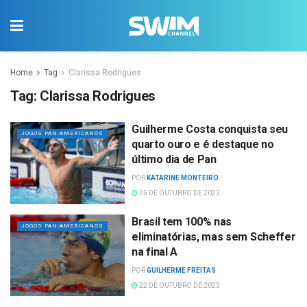
Home
Tag
Clarissa Rodrigues
Tag:
Clarissa Rodrigues
Guilherme Costa conquista seu
JOGOS PAN-AMERICANOS
quarto ouro e é destaque no
último dia de Pan
POR
KATARINE MONTEIRO
25 DE OUTUBRO DE 2023
Brasil tem 100% nas
JOGOS PAN-AMERICANOS
eliminatórias, mas sem Scheffer
na final A
POR
GUILHERME FREITAS
22 DE OUTUBRO DE 2023