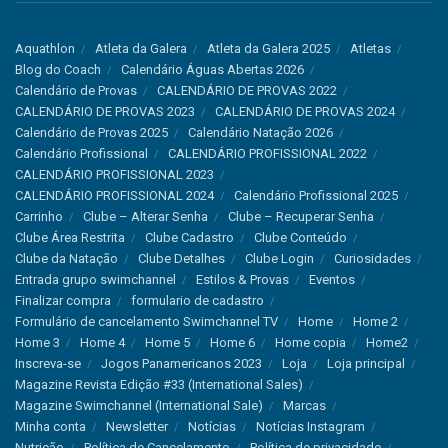
Aquathlon
Atleta da Galera
Atleta da Galera 2025
Atletas
Blog do Coach
Calendário Águas Abertas 2026
Calendário de Provas
CALENDÁRIO DE PROVAS 2022
CALENDÁRIO DE PROVAS 2023
CALENDÁRIO DE PROVAS 2024
Calendário de Provas 2025
Calendário Natação 2026
Calendário Profissional
CALENDÁRIO PROFISSIONAL 2022
CALENDÁRIO PROFISSIONAL 2023
CALENDÁRIO PROFISSIONAL 2024
Calendário Profissional 2025
Carrinho
Clube – Alterar Senha
Clube – Recuperar Senha
Clube Área Restrita
Clube Cadastro
Clube Conteúdo
Clube da Natação
Clube Detalhes
Clube Login
Curiosidades
Entrada grupo swimchannel
Estilos & Provas
Eventos
Finalizar compra
formulario de cadastro
Formulário de cancelamento Swimchannel TV
Home
Home 2
Home 3
Home 4
Home 5
Home 6
Home copia
Home2
Inscreva-se
Jogos Panamericanos 2023
Loja
Loja principal
Magazine Revista Edição #33 (International Sales)
Magazine Swimchannel (International Sale)
Marcas
Minha conta
Newsletter
Notícias
Notícias Instagram
Nutrição
Política de Cancelamento
Política de privacidade