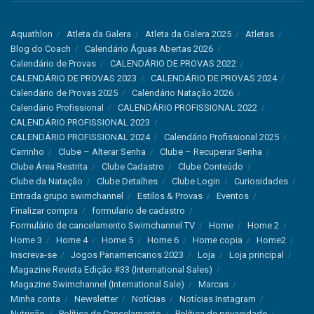
Aquathlon
Atleta da Galera
Atleta da Galera 2025
Atletas
Blog do Coach
Calendário Águas Abertas 2026
Calendário de Provas
CALENDÁRIO DE PROVAS 2022
CALENDÁRIO DE PROVAS 2023
CALENDÁRIO DE PROVAS 2024
Calendário de Provas 2025
Calendário Natação 2026
Calendário Profissional
CALENDÁRIO PROFISSIONAL 2022
CALENDÁRIO PROFISSIONAL 2023
CALENDÁRIO PROFISSIONAL 2024
Calendário Profissional 2025
Carrinho
Clube – Alterar Senha
Clube – Recuperar Senha
Clube Área Restrita
Clube Cadastro
Clube Conteúdo
Clube da Natação
Clube Detalhes
Clube Login
Curiosidades
Entrada grupo swimchannel
Estilos & Provas
Eventos
Finalizar compra
formulario de cadastro
Formulário de cancelamento Swimchannel TV
Home
Home 2
Home 3
Home 4
Home 5
Home 6
Home copia
Home2
Inscreva-se
Jogos Panamericanos 2023
Loja
Loja principal
Magazine Revista Edição #33 (International Sales)
Magazine Swimchannel (International Sale)
Marcas
Minha conta
Newsletter
Notícias
Notícias Instagram
Nutrição
Política de Cancelamento
Política de privacidade