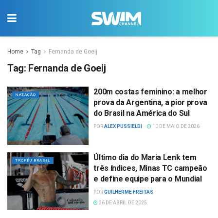
Home
Tag
Fernanda de Goeij
Tag:
Fernanda de Goeij
200m costas feminino: a melhor
NATAÇÃO
prova da Argentina, a pior prova
do Brasil na América do Sul
POR
ALEX PUSSIELDI
10 DE MAIO DE 2026
Último dia do Maria Lenk tem
TROFÉU BRASIL
três índices, Minas TC campeão
e define equipe para o Mundial
POR
GUILHERME FREITAS
26 DE ABRIL DE 2025