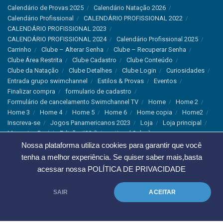
Calendário de Provas 2025
Calendário Natação 2026
Calendário Profissional
CALENDÁRIO PROFISSIONAL 2022
CALENDÁRIO PROFISSIONAL 2023
CALENDÁRIO PROFISSIONAL 2024
Calendário Profissional 2025
Carrinho
Clube – Alterar Senha
Clube – Recuperar Senha
Clube Área Restrita
Clube Cadastro
Clube Conteúdo
Clube da Natação
Clube Detalhes
Clube Login
Curiosidades
Entrada grupo swimchannel
Estilos & Provas
Eventos
Finalizar compra
formulario de cadastro
Formulário de cancelamento Swimchannel TV
Home
Home 2
Home 3
Home 4
Home 5
Home 6
Home copia
Home2
Inscreva-se
Jogos Panamericanos 2023
Loja
Loja principal
Magazine Revista Edição #33 (International Sales)
Magazine Swimchannel (International Sale)
Marcas
Nossa plataforma utiliza cookies para garantir que você
Minha conta
Newsletter
Notícias
Notícias Instagram
tenha a melhor experiência. Se quiser saber mais,basta
Nutrição
Política de Cancelamento
Política de privacidade
acessar nossa
POLÍTICA DE PRIVACIDADE
Produtos & Tecnologias
Programa Olímpico
Recordes & Rankings
Revistas
Saúde
Sobre Nós
SAIR
ACEITAR
Swimchannel
Thank You
Treino
Troca e Devolução
Troca, Devolução e Cancelamentos