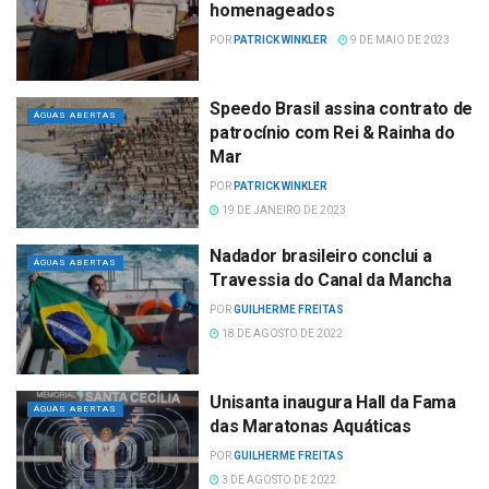
homenageados
POR
PATRICK WINKLER
9 DE MAIO DE 2023
Speedo Brasil assina contrato de
ÁGUAS ABERTAS
patrocínio com Rei & Rainha do
Mar
POR
PATRICK WINKLER
19 DE JANEIRO DE 2023
Nadador brasileiro conclui a
ÁGUAS ABERTAS
Travessia do Canal da Mancha
POR
GUILHERME FREITAS
18 DE AGOSTO DE 2022
Unisanta inaugura Hall da Fama
ÁGUAS ABERTAS
das Maratonas Aquáticas
POR
GUILHERME FREITAS
3 DE AGOSTO DE 2022