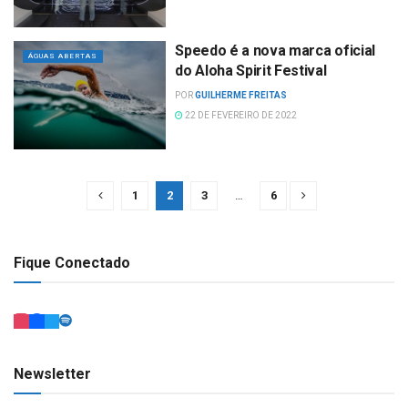
Speedo é a nova marca oficial
ÁGUAS ABERTAS
do Aloha Spirit Festival
POR
GUILHERME FREITAS
22 DE FEVEREIRO DE 2022
1
2
3
…
6
Fique Conectado
Newsletter