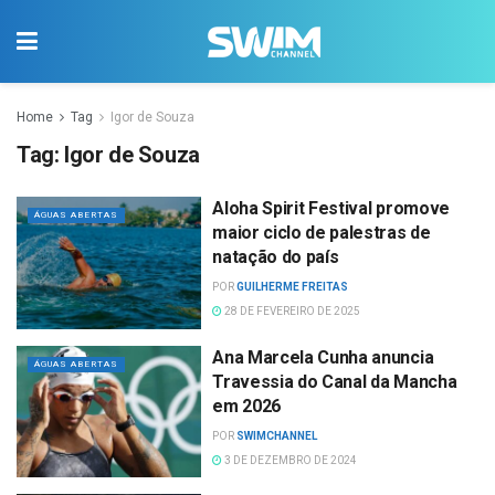
Home
Tag
Igor de Souza
Tag:
Igor de Souza
Aloha Spirit Festival promove
ÁGUAS ABERTAS
maior ciclo de palestras de
natação do país
POR
GUILHERME FREITAS
28 DE FEVEREIRO DE 2025
Ana Marcela Cunha anuncia
ÁGUAS ABERTAS
Travessia do Canal da Mancha
em 2026
POR
SWIMCHANNEL
3 DE DEZEMBRO DE 2024