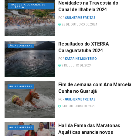
Novidades na Travessia do
TRAVESSIA DO CANAL DE
ILHABELA
Canal de Ilhabela 2024
POR
GUILHERME FREITAS
25 DE OUTUBRO DE 2024
Resultados do XTERRA
ÁGUAS ABERTAS
Caraguatatuba 2024
POR
KATARINE MONTEIRO
9 DE JULHO DE 2024
Fim de semana com Ana Marcela
ÁGUAS ABERTAS
Cunha no Guarujá
POR
GUILHERME FREITAS
6 DE OUTUBRO DE 2023
Hall da Fama das Maratonas
ÁGUAS ABERTAS
Aquáticas anuncia novos