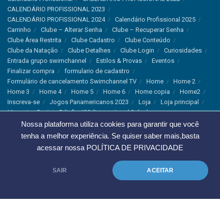
CALENDÁRIO PROFISSIONAL 2023
CALENDÁRIO PROFISSIONAL 2024
Calendário Profissional 2025
Carrinho
Clube – Alterar Senha
Clube – Recuperar Senha
Clube Área Restrita
Clube Cadastro
Clube Conteúdo
Clube da Natação
Clube Detalhes
Clube Login
Curiosidades
Entrada grupo swimchannel
Estilos & Provas
Eventos
Finalizar compra
formulario de cadastro
Formulário de cancelamento Swimchannel TV
Home
Home 2
Home 3
Home 4
Home 5
Home 6
Home copia
Home2
Inscreva-se
Jogos Panamericanos 2023
Loja
Loja principal
Magazine Revista Edição #33 (International Sales)
Magazine Swimchannel (International Sale)
Marcas
Nossa plataforma utiliza cookies para garantir que você
Minha conta
Newsletter
Notícias
Notícias Instagram
tenha a melhor experiência. Se quiser saber mais,basta
Nutrição
Política de Cancelamento
Política de privacidade
acessar nossa
POLÍTICA DE PRIVACIDADE
Produtos & Tecnologias
Programa Olímpico
Recordes & Rankings
Revistas
Saúde
Sobre Nós
SAIR
ACEITAR
Swimchannel
Thank You
Treino
Troca e Devolução
Troca, Devolução e Cancelamentos
© 2023 Swimchannel Todos os Direitos Reservados - Premium Websites
Agência Tutti Marketing
.