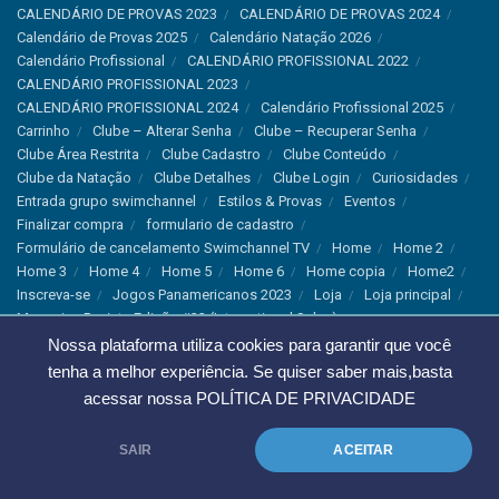
CALENDÁRIO DE PROVAS 2023
CALENDÁRIO DE PROVAS 2024
Calendário de Provas 2025
Calendário Natação 2026
Calendário Profissional
CALENDÁRIO PROFISSIONAL 2022
CALENDÁRIO PROFISSIONAL 2023
CALENDÁRIO PROFISSIONAL 2024
Calendário Profissional 2025
Carrinho
Clube – Alterar Senha
Clube – Recuperar Senha
Clube Área Restrita
Clube Cadastro
Clube Conteúdo
Clube da Natação
Clube Detalhes
Clube Login
Curiosidades
Entrada grupo swimchannel
Estilos & Provas
Eventos
Finalizar compra
formulario de cadastro
Formulário de cancelamento Swimchannel TV
Home
Home 2
Home 3
Home 4
Home 5
Home 6
Home copia
Home2
Inscreva-se
Jogos Panamericanos 2023
Loja
Loja principal
Magazine Revista Edição #33 (International Sales)
Magazine Swimchannel (International Sale)
Marcas
Nossa plataforma utiliza cookies para garantir que você
Minha conta
Newsletter
Notícias
Notícias Instagram
tenha a melhor experiência. Se quiser saber mais,basta
Nutrição
Política de Cancelamento
Política de privacidade
acessar nossa
POLÍTICA DE PRIVACIDADE
Produtos & Tecnologias
Programa Olímpico
Recordes & Rankings
Revistas
Saúde
Sobre Nós
SAIR
ACEITAR
Swimchannel
Thank You
Treino
Troca e Devolução
Troca, Devolução e Cancelamentos