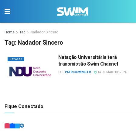
Home
Tag
Nadador Sincero
Tag:
Nadador Sincero
Natação Universitária terá
NATAÇÃO
transmissão Swim Channel
POR
PATRICK WINKLER
14 DE MAIO DE 2026
Fique Conectado