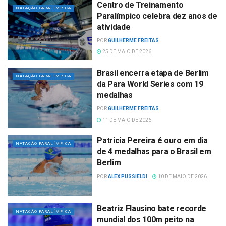
Centro de Treinamento
NATAÇÃO PARALÍMPICA
Paralímpico celebra dez anos de
atividade
POR
GUILHERME FREITAS
25 DE MAIO DE 2026
Brasil encerra etapa de Berlim
NATAÇÃO PARALÍMPICA
da Para World Series com 19
medalhas
POR
GUILHERME FREITAS
11 DE MAIO DE 2026
Patricia Pereira é ouro em dia
NATAÇÃO PARALÍMPICA
de 4 medalhas para o Brasil em
Berlim
POR
ALEX PUSSIELDI
10 DE MAIO DE 2026
Beatriz Flausino bate recorde
NATAÇÃO PARALÍMPICA
mundial dos 100m peito na