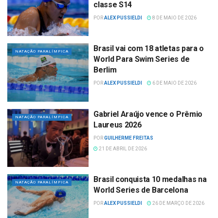
classe S14
POR
ALEX PUSSIELDI
8 DE MAIO DE 2026
Brasil vai com 18 atletas para o
NATAÇÃO PARALÍMPICA
World Para Swim Series de
Berlim
POR
ALEX PUSSIELDI
6 DE MAIO DE 2026
Gabriel Araújo vence o Prêmio
NATAÇÃO PARALÍMPICA
Laureus 2026
POR
GUILHERME FREITAS
21 DE ABRIL DE 2026
Brasil conquista 10 medalhas na
NATAÇÃO PARALÍMPICA
World Series de Barcelona
POR
ALEX PUSSIELDI
26 DE MARÇO DE 2026