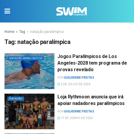
Home
Tag
natação paralímpica
Tag:
natação paralímpica
Jogos Paralímpicos de Los
NATAÇÃO PARALÍMPICA
Angeles-2028 tem programa de
provas revelado
POR
GUILHERME FREITAS
2 DE JULHO DE 2026
Loja Rythmoon anuncia que irá
NATAÇÃO
apoiar nadadores paralímpicos
POR
GUILHERME FREITAS
17 DE JUNHO DE 2026