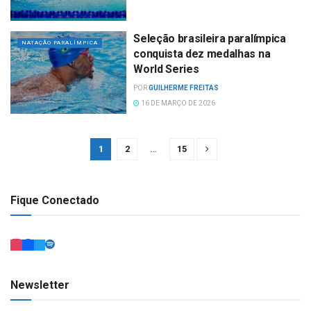
Seleção brasileira paralímpica
NATAÇÃO PARALÍMPICA
conquista dez medalhas na
World Series
POR
GUILHERME FREITAS
16 DE MARÇO DE 2026
1
2
…
15
Fique Conectado
Newsletter