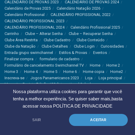
CALENDÁRIO DE PROVAS 2023
CALENDÁRIO DE PROVAS 2024
Calendário de Provas 2025
Calendário Natação 2026
Calendário Profissional
CALENDÁRIO PROFISSIONAL 2022
CALENDÁRIO PROFISSIONAL 2023
CALENDÁRIO PROFISSIONAL 2024
Calendário Profissional 2025
Carrinho
Clube – Alterar Senha
Clube – Recuperar Senha
Clube Área Restrita
Clube Cadastro
Clube Conteúdo
Clube da Natação
Clube Detalhes
Clube Login
Curiosidades
Entrada grupo swimchannel
Estilos & Provas
Eventos
Finalizar compra
formulario de cadastro
Formulário de cancelamento Swimchannel TV
Home
Home 2
Home 3
Home 4
Home 5
Home 6
Home copia
Home2
Inscreva-se
Jogos Panamericanos 2023
Loja
Loja principal
Magazine Revista Edição #33 (International Sales)
Magazine Swimchannel (International Sale)
Marcas
Nossa plataforma utiliza cookies para garantir que você
Minha conta
Newsletter
Notícias
Notícias Instagram
tenha a melhor experiência. Se quiser saber mais,basta
Nutrição
Política de Cancelamento
Política de privacidade
acessar nossa
POLÍTICA DE PRIVACIDADE
Produtos & Tecnologias
Programa Olímpico
Recordes & Rankings
Revistas
Saúde
Sobre Nós
SAIR
ACEITAR
Swimchannel
Thank You
Treino
Troca e Devolução
Troca, Devolução e Cancelamentos