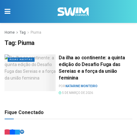
Home
Tag
Piuma
Tag:
Piuma
Da ilha ao continente: a quinta
ÁGUAS ABERTAS
edição do Desafio Fuga das
Sereias e a força da união
feminina
POR
KATARINE MONTEIRO
5 DE MARÇO DE 2026
Fique Conectado