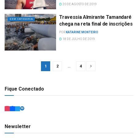
20 DE AGOSTO DE 2019
Travessia Almirante Tamandaré
SEM CATEGORIA
chega na reta final de inscrições
POR
KATARINE MONTEIRO
18 DE JULHO DE 2019
1
2
…
4
Fique Conectado
Newsletter