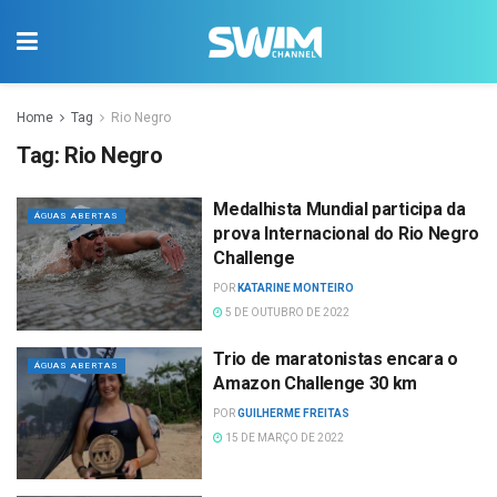
Home
Tag
Rio Negro
Tag:
Rio Negro
Medalhista Mundial participa da
ÁGUAS ABERTAS
prova Internacional do Rio Negro
Challenge
POR
KATARINE MONTEIRO
5 DE OUTUBRO DE 2022
Trio de maratonistas encara o
ÁGUAS ABERTAS
Amazon Challenge 30 km
POR
GUILHERME FREITAS
15 DE MARÇO DE 2022