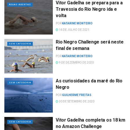
Vitor Gadelha se prepara para a
ÁGUAS ABERTAS
Travessia do Rio Negro ida e
volta
POR
KATARINE MONTEIRO
16 DE JULHO DE 2021
Rio Negro Challenge será neste
SEM CATEGORIA
final de semana
POR
KATARINE MONTEIRO
9 DE DEZEMBRO DE 2020
As curiosidades da maré do Rio
SEM CATEGORIA
Negro
POR
GUILHERME FREITAS
30 DE SETEMBRO DE 2020
Vitor Gadelha completa os 18 km
SEM CATEGORIA
no Amazon Challenge