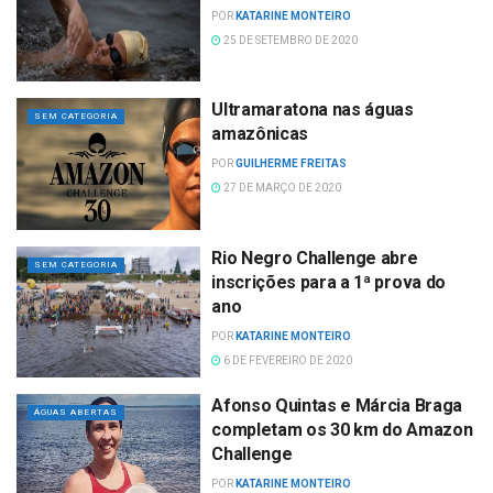
POR
KATARINE MONTEIRO
25 DE SETEMBRO DE 2020
Ultramaratona nas águas
SEM CATEGORIA
amazônicas
POR
GUILHERME FREITAS
27 DE MARÇO DE 2020
Rio Negro Challenge abre
SEM CATEGORIA
inscrições para a 1ª prova do
ano
POR
KATARINE MONTEIRO
6 DE FEVEREIRO DE 2020
Afonso Quintas e Márcia Braga
ÁGUAS ABERTAS
completam os 30 km do Amazon
Challenge
POR
KATARINE MONTEIRO