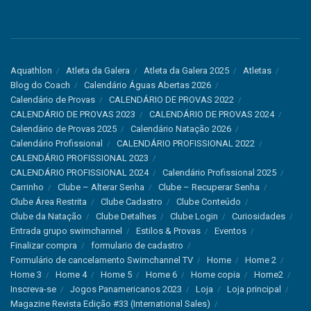
Aquathlon
Atleta da Galera
Atleta da Galera 2025
Atletas
Blog do Coach
Calendário Águas Abertas 2026
Calendário de Provas
CALENDÁRIO DE PROVAS 2022
CALENDÁRIO DE PROVAS 2023
CALENDÁRIO DE PROVAS 2024
Calendário de Provas 2025
Calendário Natação 2026
Calendário Profissional
CALENDÁRIO PROFISSIONAL 2022
CALENDÁRIO PROFISSIONAL 2023
CALENDÁRIO PROFISSIONAL 2024
Calendário Profissional 2025
Carrinho
Clube – Alterar Senha
Clube – Recuperar Senha
Clube Área Restrita
Clube Cadastro
Clube Conteúdo
Clube da Natação
Clube Detalhes
Clube Login
Curiosidades
Entrada grupo swimchannel
Estilos & Provas
Eventos
Finalizar compra
formulario de cadastro
Formulário de cancelamento Swimchannel TV
Home
Home 2
Home 3
Home 4
Home 5
Home 6
Home copia
Home2
Inscreva-se
Jogos Panamericanos 2023
Loja
Loja principal
Magazine Revista Edição #33 (International Sales)