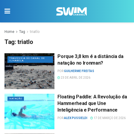
Home
Tag
triatlo
Tag:
triatlo
Porque 3,8 km é a distância da
TRAVESSIA DO CANAL DE
ILHABELA
natação no Ironman?
POR
GUILHERME FREITAS
23 DE ABRIL DE 2026
Floating Paddle: A Revolução da
NATAÇÃO
Hammerhead que Une
Inteligência e Performance
POR
ALEX PUSSIELDI
17 DE MARÇO DE 2026