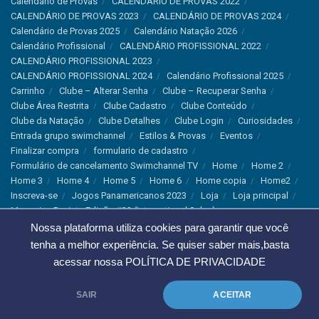
Calendário de Provas
CALENDÁRIO DE PROVAS 2022
CALENDÁRIO DE PROVAS 2023
CALENDÁRIO DE PROVAS 2024
Calendário de Provas 2025
Calendário Natação 2026
Calendário Profissional
CALENDÁRIO PROFISSIONAL 2022
CALENDÁRIO PROFISSIONAL 2023
CALENDÁRIO PROFISSIONAL 2024
Calendário Profissional 2025
Carrinho
Clube – Alterar Senha
Clube – Recuperar Senha
Clube Área Restrita
Clube Cadastro
Clube Conteúdo
Clube da Natação
Clube Detalhes
Clube Login
Curiosidades
Entrada grupo swimchannel
Estilos & Provas
Eventos
Finalizar compra
formulario de cadastro
Formulário de cancelamento Swimchannel TV
Home
Home 2
Home 3
Home 4
Home 5
Home 6
Home copia
Home2
Inscreva-se
Jogos Panamericanos 2023
Loja
Loja principal
Magazine Revista Edição #33 (International Sales)
Magazine Swimchannel (International Sale)
Marcas
Nossa plataforma utiliza cookies para garantir que você
Minha conta
Newsletter
Notícias
Notícias Instagram
tenha a melhor experiência. Se quiser saber mais,basta
Nutrição
Política de Cancelamento
Política de privacidade
acessar nossa
POLÍTICA DE PRIVACIDADE
Produtos & Tecnologias
Programa Olímpico
Recordes & Rankings
Revistas
Saúde
Sobre Nós
SAIR
ACEITAR
Swimchannel
Thank You
Treino
Troca e Devolução
Troca, Devolução e Cancelamentos