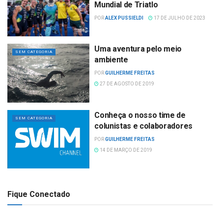
Mundial de Triatlo
POR
ALEX PUSSIELDI
17 DE JULHO DE 2023
Uma aventura pelo meio
SEM CATEGORIA
ambiente
POR
GUILHERME FREITAS
27 DE AGOSTO DE 2019
Conheça o nosso time de
SEM CATEGORIA
colunistas e colaboradores
POR
GUILHERME FREITAS
14 DE MARÇO DE 2019
Fique Conectado