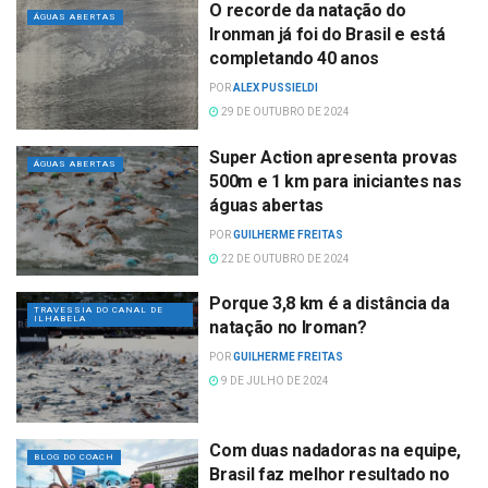
O recorde da natação do
ÁGUAS ABERTAS
Ironman já foi do Brasil e está
completando 40 anos
POR
ALEX PUSSIELDI
29 DE OUTUBRO DE 2024
Super Action apresenta provas
ÁGUAS ABERTAS
500m e 1 km para iniciantes nas
águas abertas
POR
GUILHERME FREITAS
22 DE OUTUBRO DE 2024
Porque 3,8 km é a distância da
TRAVESSIA DO CANAL DE
ILHABELA
natação no Iroman?
POR
GUILHERME FREITAS
9 DE JULHO DE 2024
Com duas nadadoras na equipe,
BLOG DO COACH
Brasil faz melhor resultado no