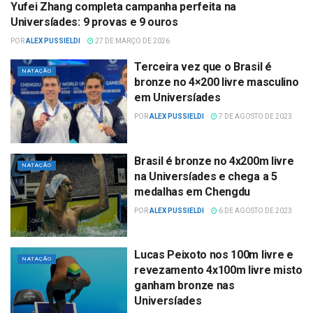
Yufei Zhang completa campanha perfeita na
NATAÇÃO
Universíades: 9 provas e 9 ouros
POR
ALEX PUSSIELDI
27 DE MARÇO DE 2026
Terceira vez que o Brasil é
NATAÇÃO
bronze no 4×200 livre masculino
em Universíades
POR
ALEX PUSSIELDI
7 DE AGOSTO DE 2023
Brasil é bronze no 4x200m livre
NATAÇÃO
na Universíades e chega a 5
medalhas em Chengdu
POR
ALEX PUSSIELDI
6 DE AGOSTO DE 2023
Lucas Peixoto nos 100m livre e
NATAÇÃO
revezamento 4x100m livre misto
ganham bronze nas
Universíades