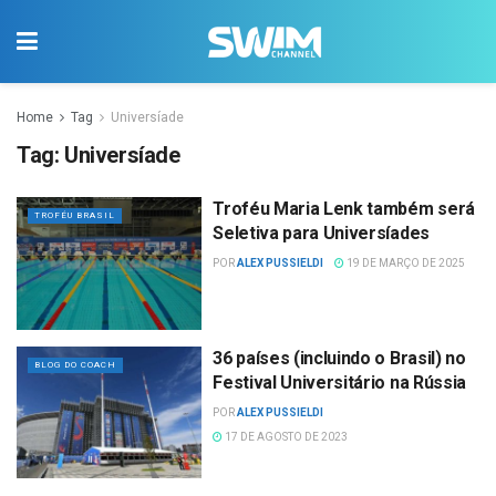
Home
Tag
Universíade
Tag:
Universíade
Troféu Maria Lenk também será
TROFÉU BRASIL
Seletiva para Universíades
POR
ALEX PUSSIELDI
19 DE MARÇO DE 2025
36 países (incluindo o Brasil) no
BLOG DO COACH
Festival Universitário na Rússia
POR
ALEX PUSSIELDI
17 DE AGOSTO DE 2023