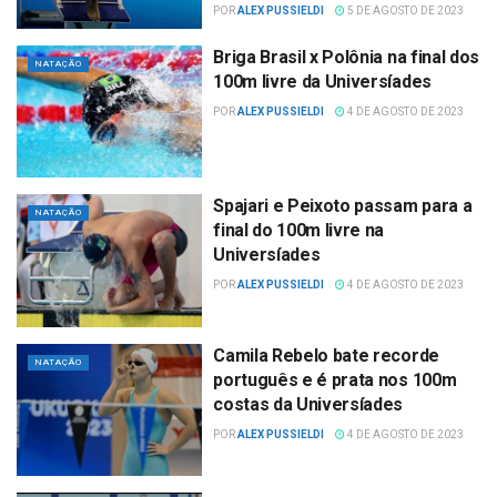
POR
ALEX PUSSIELDI
5 DE AGOSTO DE 2023
Briga Brasil x Polônia na final dos
NATAÇÃO
100m livre da Universíades
POR
ALEX PUSSIELDI
4 DE AGOSTO DE 2023
Spajari e Peixoto passam para a
NATAÇÃO
final do 100m livre na
Universíades
POR
ALEX PUSSIELDI
4 DE AGOSTO DE 2023
Camila Rebelo bate recorde
NATAÇÃO
português e é prata nos 100m
costas da Universíades
POR
ALEX PUSSIELDI
4 DE AGOSTO DE 2023