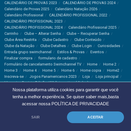
CALENDÁRIO DE PROVAS 2023
CALENDÁRIO DE PROVAS 2024
Calendário de Provas 2025
Calendário Natação 2026
Calendário Profissional
CALENDÁRIO PROFISSIONAL 2022
CALENDÁRIO PROFISSIONAL 2023
CALENDÁRIO PROFISSIONAL 2024
Calendário Profissional 2025
Carrinho
Clube – Alterar Senha
Clube – Recuperar Senha
Clube Área Restrita
Clube Cadastro
Clube Conteúdo
Clube da Natação
Clube Detalhes
Clube Login
Curiosidades
Entrada grupo swimchannel
Estilos & Provas
Eventos
Finalizar compra
formulario de cadastro
Formulário de cancelamento Swimchannel TV
Home
Home 2
Home 3
Home 4
Home 5
Home 6
Home copia
Home2
Inscreva-se
Jogos Panamericanos 2023
Loja
Loja principal
Magazine Revista Edição #33 (International Sales)
Magazine Swimchannel (International Sale)
Marcas
Nossa plataforma utiliza cookies para garantir que você
Minha conta
Newsletter
Notícias
Notícias Instagram
tenha a melhor experiência. Se quiser saber mais,basta
Nutrição
Política de Cancelamento
Política de privacidade
acessar nossa
POLÍTICA DE PRIVACIDADE
Produtos & Tecnologias
Programa Olímpico
Recordes & Rankings
Revistas
Saúde
Sobre Nós
SAIR
ACEITAR
Swimchannel
Thank You
Treino
Troca e Devolução
Troca, Devolução e Cancelamentos