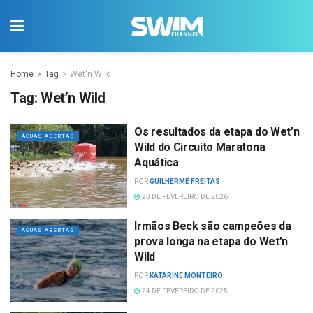
Home
Tag
Wet'n Wild
Tag:
Wet’n Wild
Os resultados da etapa do Wet’n
ÁGUAS ABERTAS
Wild do Circuito Maratona
Aquática
POR
GUILHERME FREITAS
23 DE FEVEREIRO DE 2026
Irmãos Beck são campeões da
ÁGUAS ABERTAS
prova longa na etapa do Wet’n
Wild
POR
KATARINE MONTEIRO
24 DE FEVEREIRO DE 2025