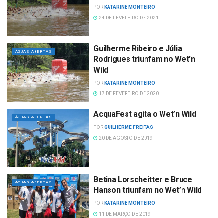
POR
KATARINE MONTEIRO
24 DE FEVEREIRO DE 2021
Guilherme Ribeiro e Júlia
ÁGUAS ABERTAS
Rodrigues triunfam no Wet’n
Wild
POR
KATARINE MONTEIRO
17 DE FEVEREIRO DE 2020
AcquaFest agita o Wet’n Wild
ÁGUAS ABERTAS
POR
GUILHERME FREITAS
20 DE AGOSTO DE 2019
Betina Lorscheitter e Bruce
ÁGUAS ABERTAS
Hanson triunfam no Wet’n Wild
POR
KATARINE MONTEIRO
11 DE MARÇO DE 2019