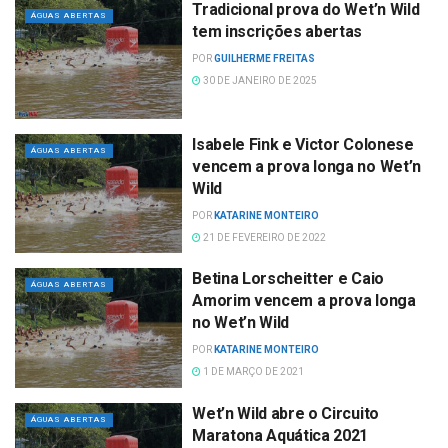
Tradicional prova do Wet’n Wild
ÁGUAS ABERTAS
tem inscrições abertas
POR
GUILHERME FREITAS
30 DE JANEIRO DE 2025
Isabele Fink e Victor Colonese
ÁGUAS ABERTAS
vencem a prova longa no Wet’n
Wild
POR
KATARINE MONTEIRO
21 DE FEVEREIRO DE 2022
Betina Lorscheitter e Caio
ÁGUAS ABERTAS
Amorim vencem a prova longa
no Wet’n Wild
POR
KATARINE MONTEIRO
1 DE MARÇO DE 2021
Wet’n Wild abre o Circuito
ÁGUAS ABERTAS
Maratona Aquática 2021