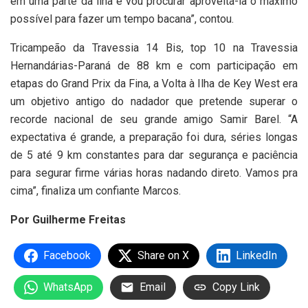
em uma parte da ilha e vou procurar aproveitá-la o máximo
possível para fazer um tempo bacana”, contou.
Tricampeão da Travessia 14 Bis, top 10 na Travessia
Hernandárias-Paraná de 88 km e com participação em
etapas do Grand Prix da Fina, a Volta à Ilha de Key West era
um objetivo antigo do nadador que pretende superar o
recorde nacional de seu grande amigo Samir Barel. “A
expectativa é grande, a preparação foi dura, séries longas
de 5 até 9 km constantes para dar segurança e paciência
para segurar firme várias horas nadando direto. Vamos pra
cima”, finaliza um confiante Marcos.
Por Guilherme Freitas
Facebook
Share on X
LinkedIn
WhatsApp
Email
Copy Link