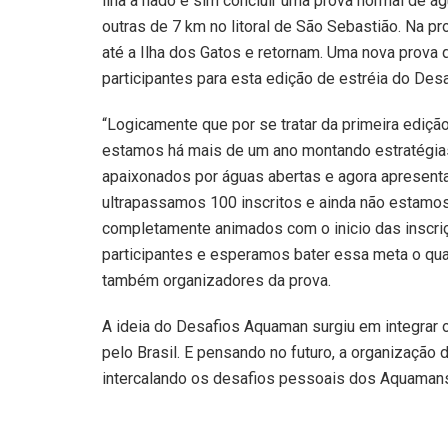
ilha a nado e sim concluir uma prova normal de á
outras de 7 km no litoral de São Sebastião. Na p
até a Ilha dos Gatos e retornam. Uma nova prova
participantes para esta edição de estréia do De
“Logicamente que por se tratar da primeira ediç
estamos há mais de um ano montando estratégias
apaixonados por águas abertas e agora apresent
ultrapassamos 100 inscritos e ainda não estamo
completamente animados com o inicio das inscri
participantes e esperamos bater essa meta o q
também organizadores da prova.
A ideia do Desafios Aquaman surgiu em integrar 
pelo Brasil. E pensando no futuro, a organizaçã
intercalando os desafios pessoais dos Aquamans