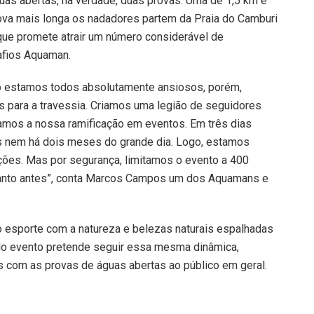
guas abertas, na verdade, duas provas. Uma de 1,5 km e
rova mais longa os nadadores partem da Praia do Camburi
 que promete atrair um número considerável de
safios Aquaman.
ão estamos todos absolutamente ansiosos, porém,
 para a travessia. Criamos uma legião de seguidores
amos a nossa ramificação em eventos. Em três dias
s nem há dois meses do grande dia. Logo, estamos
ções. Mas por segurança, limitamos o evento a 400
uanto antes”, conta Marcos Campos um dos Aquamans e
o esporte com a natureza e belezas naturais espalhadas
o do evento pretende seguir essa mesma dinâmica,
 com as provas de águas abertas ao público em geral.