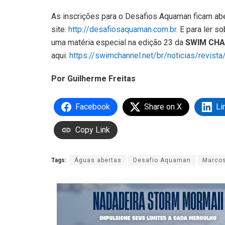
As inscrições para o Desafios Aquaman ficam abe
site:
http://desafiosaquaman.com.br
. E para ler 
uma matéria especial na edição 23 da
SWIM CH
aqui:
https://swimchannel.net/br/noticias/revist
Por Guilherme Freitas
Facebook
Share on X
Li
Copy Link
Tags:
Águas abertas
Desafio Aquaman
Marco