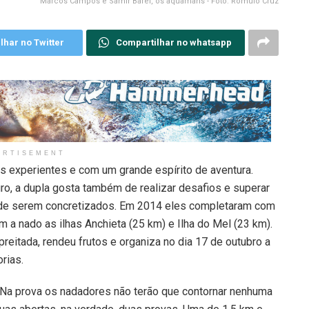
Marcos Campos e Samir Barel, os aquamans - Foto: Rômulo Cruz
lhar no Twitter
Compartilhar no whatsapp
ERTISEMENT
 experientes e com um grande espírito de aventura.
uro, a dupla gosta também de realizar desafios e superar
de serem concretizados. Em 2014 eles completaram com
 a nado as ilhas Anchieta (25 km) e Ilha do Mel (23 km).
eitada, rendeu frutos e organiza no dia 17 de outubro a
rias.
. Na prova os nadadores não terão que contornar nenhuma