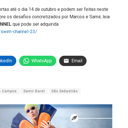
rtas até o dia 14 de outubro e podem ser feitas neste
sobre os desafios concretizados por Marcos e Samir, leia
ANNEL
que pode ser adquirida
a/swim-channel-23/
nkedIn
WhatsApp
Email
s Campos
Samir Barel
São Sebastião