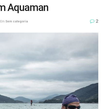
um Aquaman
2
Em
Sem categoria