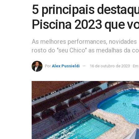
5 principais destaq
Piscina 2023 que vo
As melhores performances, novidades 
rosto do "seu Chico" as medalhas da c
Por
Alex Pussieldi
16 de outubro de 2023
Em