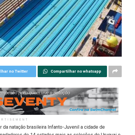
lhar no Twitter
Compartilhar no whatsapp
ERTISEMENT
 da natação brasileira Infanto-Juvenil a cidade de
nadadores de 14 estados mais as seleções de Uruguai e