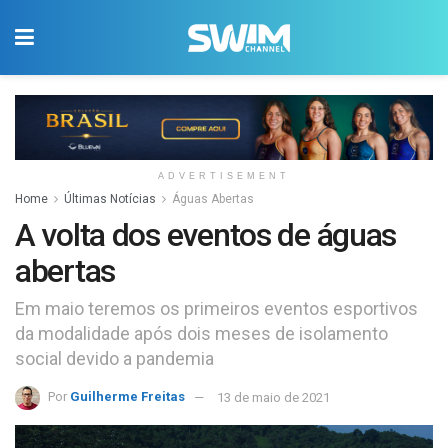
ADVERTISEMENT
Home
Últimas Notícias
Águas Abertas
A volta dos eventos de águas
abertas
Em maio teremos os primeiros eventos esportivos
da modalidade após dois meses de isolamento
social devido a pandemia
Por
Guilherme Freitas
13 de maio de 2021