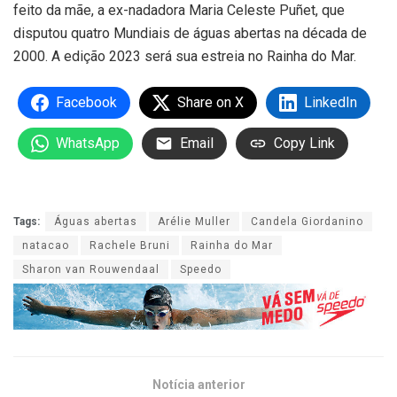
feito da mãe, a ex-nadadora Maria Celeste Puñet, que
disputou quatro Mundiais de águas abertas na década de
2000. A edição 2023 será sua estreia no Rainha do Mar.
Facebook
Share on X
LinkedIn
WhatsApp
Email
Copy Link
Tags:
Águas abertas
Arélie Muller
Candela Giordanino
natacao
Rachele Bruni
Rainha do Mar
Sharon van Rouwendaal
Speedo
Notícia anterior