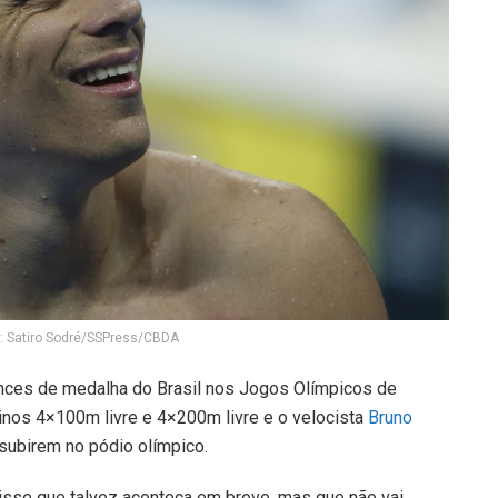
o: Satiro Sodré/SSPress/CBDA
ces de medalha do Brasil nos Jogos Olímpicos de
nos 4×100m livre e 4×200m livre e o velocista
Bruno
subirem no pódio olímpico.
isse que talvez aconteça em breve, mas que não vai