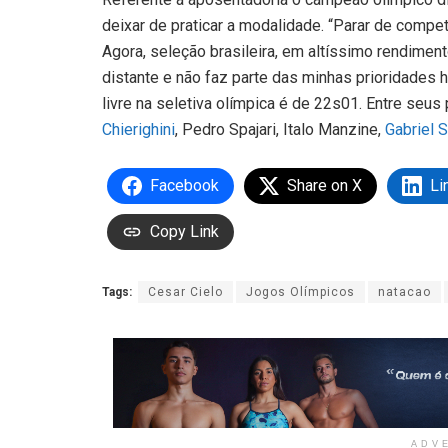
deixar de praticar a modalidade. “Parar de competi
Agora, seleção brasileira, em altíssimo rendime
distante e não faz parte das minhas prioridades h
livre na seletiva olímpica é de 22s01. Entre seus
Chierighini
, Pedro Spajari, Italo Manzine,
Gabriel 
Facebook
Share on X
Li
Copy Link
Tags:
Cesar Cielo
Jogos Olímpicos
natacao
ADV