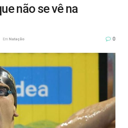
que não se vê na
0
1
Em
Natação