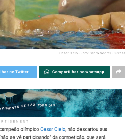
Cesar Cielo - Foto: Satiro Sodré/SSPress
lhar no Twitter
Compartilhar no whatsapp
ERTISEMENT
 campeão olímpico
Cesar Cielo
, não descartou sua
 “não se vê participando” da competição, que será