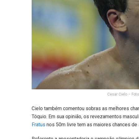
Cesar Cielo – Fot
Cielo também comentou sobras as melhores chan
Tóquio. Em sua opinião, os revezamentos masculi
Fratus
nos 50m livre tem as maiores chances de 
Referente a aposentadoria o campeão olímpico d