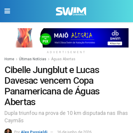
ADVERTISEMENT
Home
Últimas Notícias
Águas Abertas
Cibelle Jungblut e Lucas
Davesac vencem Copa
Panamericana de Águas
Abertas
Dupla triunfou na prova de 10 km disputada nas Ilhas
Caymãs
Por
Alex Pussieldi
16 de junho de 2026