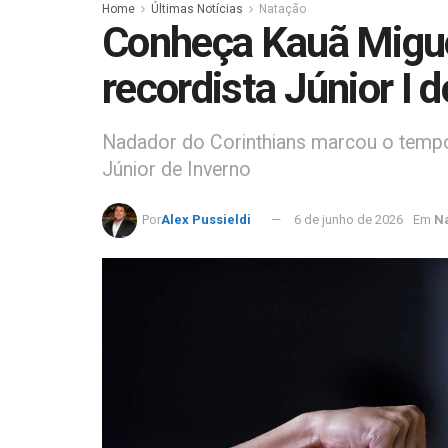
Home
Últimas Notícias
Natação
Conheça Kauã Migue
recordista Júnior I 
Nadador do Corinthians marcou o tempo 
Júnior de Inverno
Por
Alex Pussieldi
6 de junho de 2026
Em
N