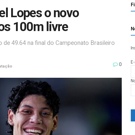
F
l Lopes o novo
dos 100m livre
N
de 49.64 na final do Campeonato Brasileiro
In
E-
0
atação
N