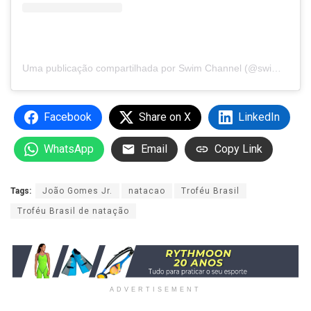
Uma publicação compartilhada por Swim Channel (@swimchannel)
Facebook
Share on X
LinkedIn
WhatsApp
Email
Copy Link
Tags:
João Gomes Jr.
natacao
Troféu Brasil
Troféu Brasil de natação
ADVERTISEMENT