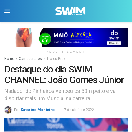
ADVERTISEMENT
Home
Campeonatos
Troféu Brasil
Destaque do dia SWIM
CHANNEL: João Gomes Júnior
Nadador do Pinheiros venceu os 50m peito e vai
disputar mais um Mundial na carreira
Por
Katarine Monteiro
7 de abril de 2022