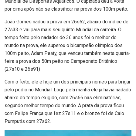
Mundial de Desportes Aquáticos. O capixaba deu a volta
por cima após não se classificar na prova dos 100m peito.
João Gomes nadou a prova em 26s62, abaixo do índice de
27s33 e vai para mais seu quinto Mundial da carreira. O
tempo feito pelo nadador de 36 anos foi o melhor do
mundo na prova, ele superou o bicampeão olímpico dos
100m peito, Adam Peaty, que venceu também nesta quarta-
feira a prova dos 50m peito no Campeonato Britânico
(27s10 e 26s91)
Com o feito, ele é hoje um dos principais nomes para brigar
pelo pódio no Mundial. Logo pela manhã ele já havia nadado
abaixo do tempo exigido, com 26s66 nas eliminatórias,
segundo melhor tempo do mundo. A prata da prova ficou
com Felipe França que fez 27s11 e o bronze foi de Caio
Pumputis com 27s62.