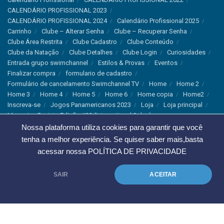
CALENDÁRIO PROFISSIONAL 2023
CALENDÁRIO PROFISSIONAL 2024
Calendário Profissional 2025
Carrinho
Clube – Alterar Senha
Clube – Recuperar Senha
Clube Área Restrita
Clube Cadastro
Clube Conteúdo
Clube da Natação
Clube Detalhes
Clube Login
Curiosidades
Entrada grupo swimchannel
Estilos & Provas
Eventos
Finalizar compra
formulario de cadastro
Formulário de cancelamento Swimchannel TV
Home
Home 2
Home 3
Home 4
Home 5
Home 6
Home copia
Home2
Inscreva-se
Jogos Panamericanos 2023
Loja
Loja principal
Magazine Revista Edição #33 (International Sales)
Magazine Swimchannel (International Sale)
Marcas
Nossa plataforma utiliza cookies para garantir que você
Minha conta
Newsletter
Notícias
Notícias Instagram
tenha a melhor experiência. Se quiser saber mais,basta
Nutrição
Política de Cancelamento
Política de privacidade
acessar nossa
POLÍTICA DE PRIVACIDADE
Produtos & Tecnologias
Programa Olímpico
Recordes & Rankings
Revistas
Saúde
Sobre Nós
SAIR
ACEITAR
Swimchannel
Thank You
Treino
Troca e Devolução
Troca, Devolução e Cancelamentos
© 2023 Swimchannel Todos os Direitos Reservados - Premium Websites
Agência Tutti Marketing
.