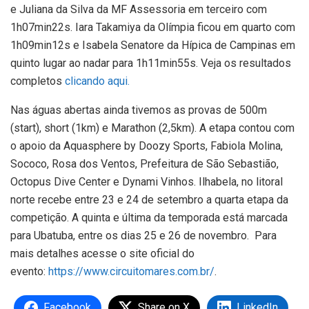
e Juliana da Silva da MF Assessoria em terceiro com
1h07min22s. Iara Takamiya da Olímpia ficou em quarto com
1h09min12s e Isabela Senatore da Hípica de Campinas em
quinto lugar ao nadar para 1h11min55s. Veja os resultados
completos
clicando aqui.
Nas águas abertas ainda tivemos as provas de 500m
(start), short (1km) e Marathon (2,5km). A etapa contou com
o apoio da Aquasphere by Doozy Sports, Fabiola Molina,
Sococo, Rosa dos Ventos, Prefeitura de São Sebastião,
Octopus Dive Center e Dynami Vinhos.
Ilhabela, no litoral
norte recebe entre 23 e 24 de setembro a quarta etapa da
competição. A quinta e última da temporada está marcada
para Ubatuba, entre os dias 25 e 26 de novembro. Para
mais detalhes acesse o site oficial do
evento:
https://www.circuitomares.com.br/
.
Facebook
Share on X
LinkedIn