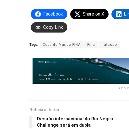
Facebook
Share on X
Li
Copy Link
Tags:
Copa do Mundo FINA
Fina
natacao
ADV
Notícia anterior
Desafio internacional do Rio Negro
Challenge será em dupla