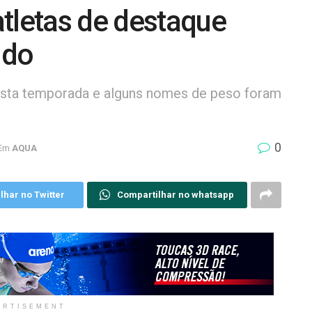
tletas de destaque
ndo
esta temporada e alguns nomes de peso foram
0
Em
AQUA
lhar no Twitter
Compartilhar no whatsapp
ERTISEMENT