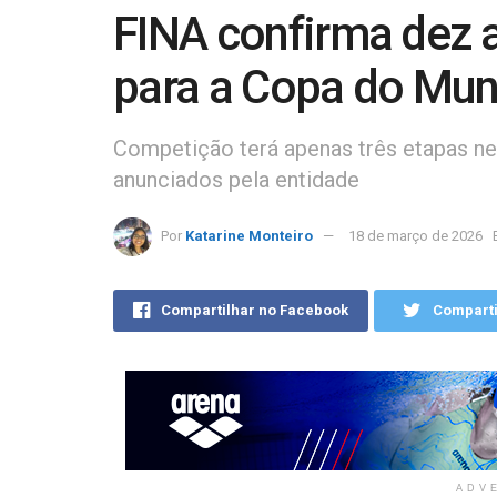
FINA confirma dez a
para a Copa do Mu
Competição terá apenas três etapas n
anunciados pela entidade
Por
Katarine Monteiro
18 de março de 2026
Compartilhar no Facebook
Comparti
ADV