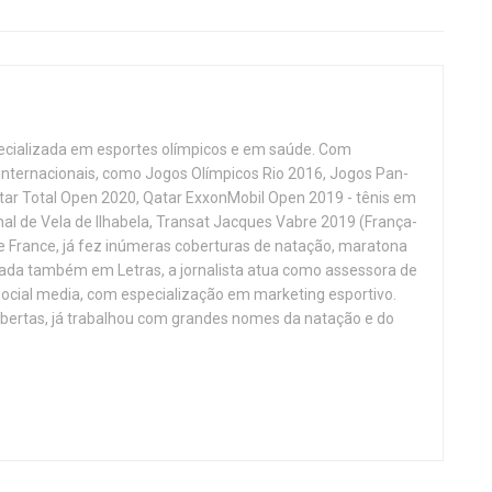
cializada em esportes olímpicos e em saúde. Com
internacionais, como Jogos Olímpicos Rio 2016, Jogos Pan-
ar Total Open 2020, Qatar ExxonMobil Open 2019 - tênis em
al de Vela de Ilhabela, Transat Jacques Vabre 2019 (França-
 de France, já fez inúmeras coberturas de natação, maratona
mada também em Letras, a jornalista atua como assessora de
social media, com especialização em marketing esportivo.
ertas, já trabalhou com grandes nomes da natação e do