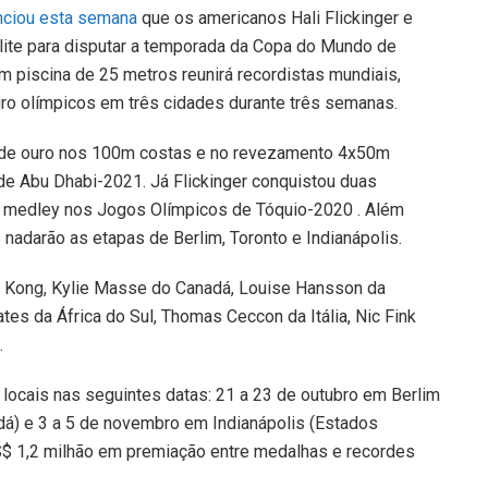
nciou esta semana
que os americanos Hali Flickinger e
 elite para disputar a temporada da Copa do Mundo de
 piscina de 25 metros reunirá r
ecordistas mundiais,
o olímpicos em três cidades durante três semanas.
s de ouro nos 100m costas e no revezamento 4x50m
 de Abu Dhabi-2021. Já
Flickinger conquistou duas
 medley nos Jogos Olímpicos de Tóquio-2020 .
Além
s nadarão as etapas de Berlim, Toronto e Indianápolis.
 Kong, Kylie Masse do Canadá, Louise Hansson da
tes da África do Sul, Thomas Ceccon da Itália, Nic Fink
.
ocais nas seguintes datas: 21 a 23 de outubro em Berlim
dá) e 3 a 5 de novembro em Indianápolis (Estados
 US$ 1,2 milhão em premiação entre medalhas e recordes